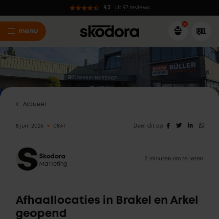
9.3
uit 97 reviews
menu
Actueel
8 juni 2026
08:41
Deel dit op
Skodora
2 minuten om te lezen
Marketing
Afhaallocaties in Brakel en Arkel
geopend