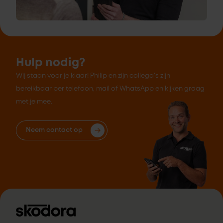
Hulp nodig?
Wij staan voor je klaar! Philip en zijn collega's zijn
bereikbaar per telefoon, mail of WhatsApp en kijken graag
met je mee.
Neem contact op