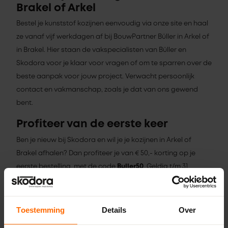
Brakel of Arkel
Bestel je kunststof kozijnen eenvoudig via onze site en haal
ze vanaf vijf werkdagen af bij BouwPartner Büller in Arkel of
in Brakel. Hier staan de vakspecialisten van Büller en
Skodora voor je klaar voor vragen of om te sparren over de
beste aanpak voor jouw project. Verwacht persoonlijk
contact en vakmanschap, zoals je dat van ons gewend
bent.
Profiteer van de eerste keer
Ben je nieuw bij Skodora en wil je je kozijnen in Arkel of
Brakel afhalen? Dan profiteer je van € 50,- korting op je
eerste bestelling, met de code
Buller50
. Geldig t/m 31
augustus 2026.
Toestemming
Details
Over
Vind jou vestiging in de buurt