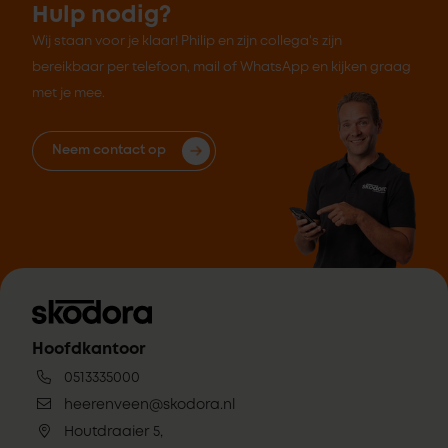
Hulp nodig?
Wij staan voor je klaar! Philip en zijn collega's zijn
bereikbaar per telefoon, mail of WhatsApp en kijken graag
met je mee.
Neem contact op
Hoofdkantoor
0513335000
heerenveen@skodora.nl
Houtdraaier 5,