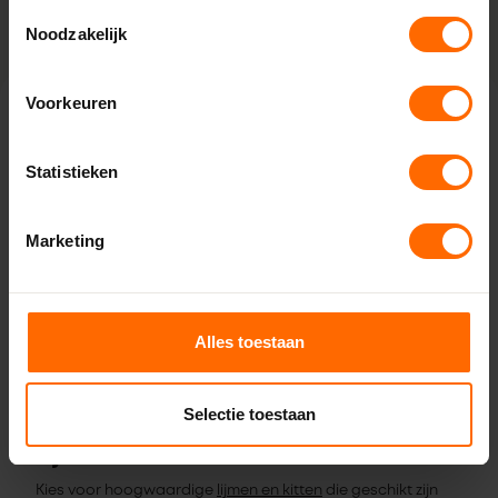
Toestemmingsselectie
je voorzien in advies.
Noodzakelijk
Voorkeuren
Compriband
Compriband
, ook wel zwelband genoemd, is essentieel
Statistieken
voor het luchtdicht en waterdicht plaatsen van kozijnen.
Het is een voorgecomprimeerde band die na aanbrengen
Marketing
uitzet totdat de ruimte eromheen volledig is gevuld.
Compriband zorgt voor een luchtdichte en waterdichte
afdichting, waardoor warmteverlies en tocht worden
geminimaliseerd. Bovendien verbetert compriband de
Alles toestaan
geluidsisolatie, waardoor geluid van buitenaf wordt
verminderd en je kunt genieten van een rustige en
Selectie toestaan
comfortabele leefomgeving.
Lijmen en kitten
Kies voor hoogwaardige
lijmen en kitten
die geschikt zijn