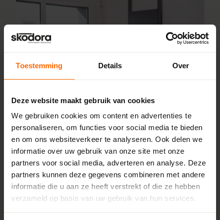
Toestemming
Details
Over
Deze website maakt gebruik van cookies
We gebruiken cookies om content en advertenties te
Breed assortiment
personaliseren, om functies voor social media te bieden
montagemateriaal
en om ons websiteverkeer te analyseren. Ook delen we
informatie over uw gebruik van onze site met onze
Bij het plaatsen van kunststof kozijnen is het juiste
partners voor social media, adverteren en analyse. Deze
gereedschap, montagemateriaal en accessoires van
partners kunnen deze gegevens combineren met andere
essentieel belang. Bij Skodora begrijpen we het belang van
informatie die u aan ze heeft verstrekt of die ze hebben
betrouwbaar en hoogwaardig montagemateriaal, daarom
verzameld op basis van uw gebruik van hun services.
laten wij verschillende montagematerialen zien die je kunt
verkrijgen bij onze pick-up points. De medewerkers kunnen