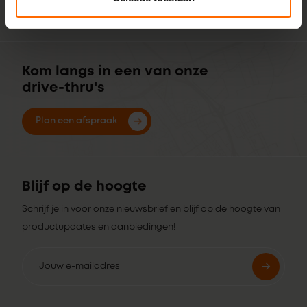
Overige
Kom langs in een van onze
drive-thru's
Plan een afspraak
Blijf op de hoogte
Schrijf je in voor onze nieuwsbrief en blijf op de hoogte van
productupdates en aanbiedingen!