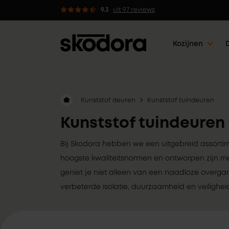
 kozijnen met 5 werkdagen klaar
9.3
uit 97 reviews
Kozijnen
Kunststof deuren
Kunststof tuindeuren
Kunststof tuindeuren
Bij Skodora hebben we een uitgebreid assorti
hoogste kwaliteitsnormen en ontworpen zijn me
geniet je niet alleen van een naadloze overga
verbeterde isolatie, duurzaamheid en veilighei