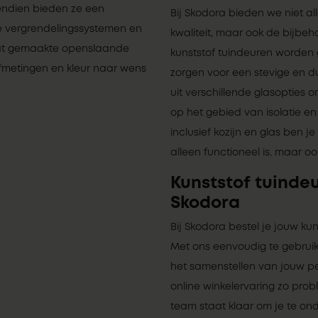
endien bieden ze een
Bij Skodora bieden we niet al
de vergrendelingssystemen en
kwaliteit, maar ook de bijbe
aat gemaakte openslaande
kunststof tuindeuren worden
afmetingen en kleur naar wens
zorgen voor een stevige en d
uit verschillende glasopties
op het gebied van isolatie en
inclusief kozijn en glas ben 
alleen functioneel is, maar oo
Kunststof tuindeu
Skodora
Bij Skodora bestel je jouw ku
Met ons eenvoudig te gebruik
het samenstellen van jouw pe
online winkelervaring zo pro
team staat klaar om je te on