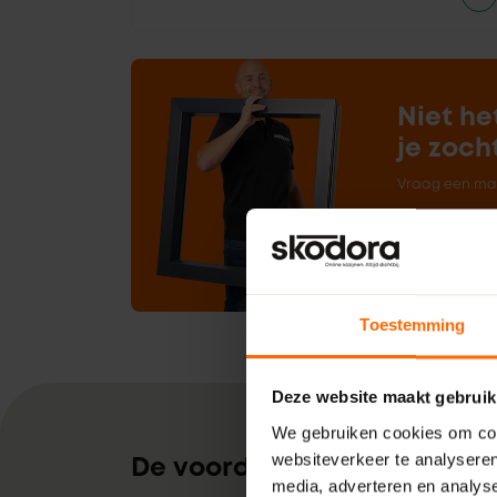
Niet he
je zoch
Vraag een maa
Offerte 
Toestemming
Deze website maakt gebruik
We gebruiken cookies om cont
websiteverkeer te analyseren
De voordelen van kunststof
media, adverteren en analys