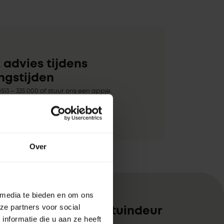
 advies tijdens
ngstijden
513 – 335 000 of stuur ons een appje.
sturen kan natuurlijk ook.
Over
 media te bieden en om ons
ze partners voor social
met een kunststof tuindeur
nformatie die u aan ze heeft