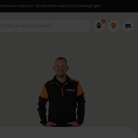
lantenservice
Over Skodora
Ophalen wanneer jou dat uitkomt
Nieuws
Contact
Vestigingen