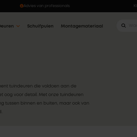
Advies van professionals
K
Deuren
Schuifpuien
Montagemateriaal
ment tuindeuren die voldoen aan de
t oog voor detail. Met onze tuindeuren
ng tussen binnen en buiten, maar ook van
d.