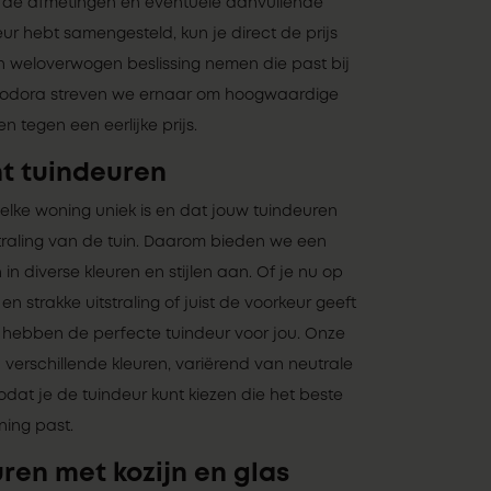
r, de afmetingen en eventuele aanvullende
r hebt samengesteld, kun je direct de prijs
en weloverwogen beslissing nemen die past bij
 Skodora streven we ernaar om hoogwaardige
 tegen een eerlijke prijs.
t tuindeuren
elke woning uniek is en dat jouw tuindeuren
straling van de tuin. Daarom bieden we een
in diverse kleuren en stijlen aan. Of je nu op
 strakke uitstraling of juist de voorkeur geeft
j hebben de perfecte tuindeur voor jou. Onze
n verschillende kleuren, variërend van neutrale
zodat je de tuindeur kunt kiezen die het beste
ning past.
ren met kozijn en glas