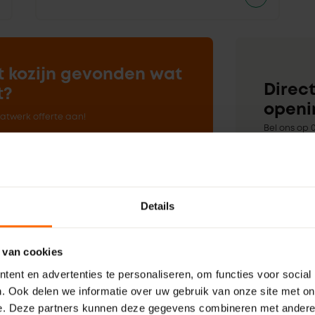
t kozijn gevonden wat
Direct
t?
openi
twerk offerte aan!
Bel ons op 0
Een mailtje 
aanvragen
Details
 van cookies
ent en advertenties te personaliseren, om functies voor social
. Ook delen we informatie over uw gebruik van onze site met on
 tuindeuren
Kosten besparen 
e. Deze partners kunnen deze gegevens combineren met andere i