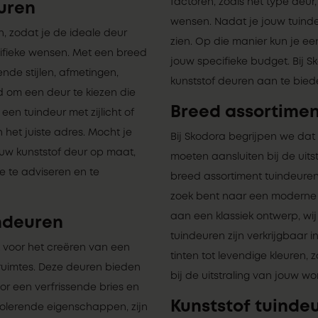
factoren, zoals het type deu
uren
wensen. Nadat je jouw tuindeu
, zodat je de ideale deur
zien. Op die manier kun je e
cifieke wensen. Met een breed
jouw specifieke budget. Bij
nde stijlen, afmetingen,
kunststof deuren aan te bieden
d om een deur te kiezen die
Breed assortimen
een tuindeur met zijlicht of
 het juiste adres. Mocht je
Bij Skodora begrijpen we dat 
ouw kunststof deur op maat,
moeten aansluiten bij de uit
 te adviseren en te
breed assortiment tuindeuren 
zoek bent naar een moderne en
aan een klassiek ontwerp, wi
ndeuren
tuindeuren zijn verkrijgbaar i
 voor het creëren van een
tinten tot levendige kleuren, 
ruimtes. Deze deuren bieden
bij de uitstraling van jouw wo
r een verfrissende bries en
Kunststof tuindeu
solerende eigenschappen, zijn