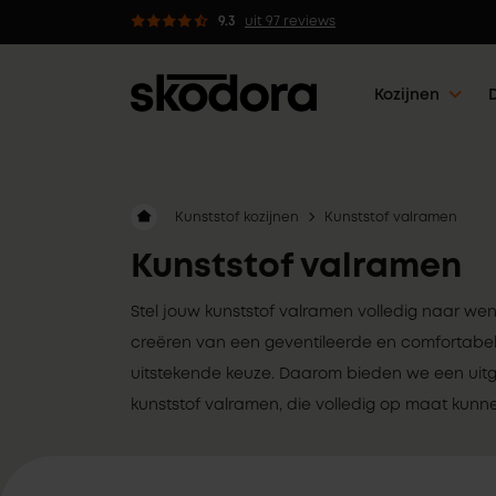
dvies van professionals
9.3
uit 97 reviews
Kozijnen
Kunststof kozijnen
Kunststof valramen
Kunststof valramen
Stel jouw kunststof valramen volledig naar we
creëren van een geventileerde en comfortabel
uitstekende keuze. Daarom bieden we een uit
kunststof valramen, die volledig op maat kun