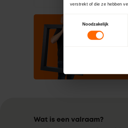
verstrekt of die ze hebben v
Toestemmingsselectie
Noodzakelijk
Niet he
je zoch
Vraag een maa
Offerte 
Wat is een valraam?