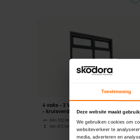
Toestemming
4 vaks - 2 Valramen met onderlichten
- kruisverdeling
Deze website maakt gebruik
Min 1122 Mm |
Max 3900 Mm
We gebruiken cookies om cont
Min 872 Mm |
Max 3500 Mm
websiteverkeer te analyseren
media, adverteren en analys