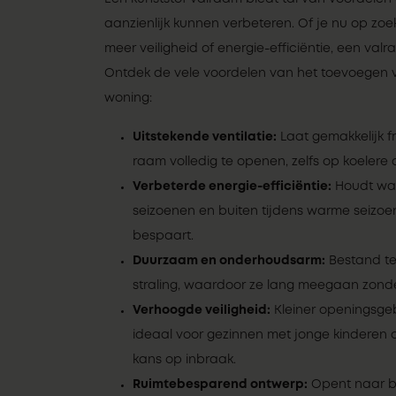
aanzienlijk kunnen verbeteren. Of je nu op zoek
meer veiligheid of energie-efficiëntie, een val
Ontdek de vele voordelen van het toevoegen 
woning:
Uitstekende ventilatie:
Laat gemakkelijk fr
raam volledig te openen, zelfs op koelere
Verbeterde energie-efficiëntie:
Houdt war
seizoenen en buiten tijdens warme seizoe
bespaart.
Duurzaam en onderhoudsarm:
Bestand te
straling, waardoor ze lang meegaan zond
Verhoogde veiligheid:
Kleiner openingsgebi
ideaal voor gezinnen met jonge kinderen of
kans op inbraak.
Ruimtebesparend ontwerp:
Opent naar b