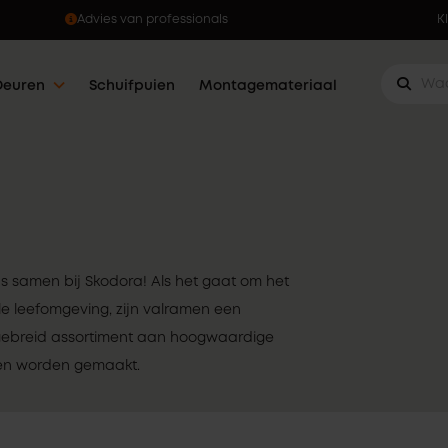
Ophalen wanneer jou dat uitkomt
K
Deuren
Schuifpuien
Montagemateriaal
ns samen bij Skodora! Als het gaat om het
e leefomgeving, zijn valramen een
gebreid assortiment aan hoogwaardige
nen worden gemaakt.