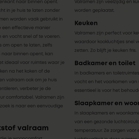
enkant naar binnen opent.
Valramen zijn veelzijdig en k
ht in je huis te laten zonder
worden geplaatst.
ramen worden vaak gebruikt in
Keuken
 een effectieve manier
Valramen zijn perfect voor ke
en vocht snel af te voeren.
waardoor kookluchtjes snel v
s om open te laten, zelfs
zetten. Zo blijft je keuken fris.
 naar binnen opent, kan
Badkamer en toilet
t ideaal voor ruimtes waar je
uken na het koken of de
In badkamers en toiletruimtes
n valraam ook om je huis
vocht en het voorkomen van sc
ntileren, verbeter je de
essentieel is voor het beho
ur comfortabel. Valramen zijn
Slaapkamer en woo
 zoek is naar een eenvoudige
In slaapkamers en woonkamer
van een gezonde luchtcircul
tstof valraam
temperatuur. Ze zorgen voor
 die je wooncomfort