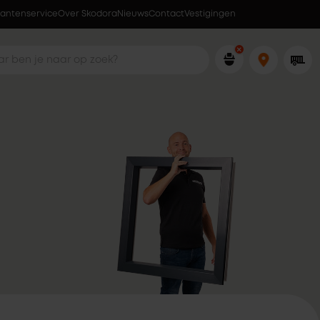
lantenservice
Over Skodora
Lokaal geproduceerd in eigen fabriek
Nieuws
Contact
Vestigingen