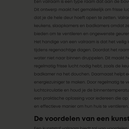
Een valraam is een type raam dat aan de bov
Dit ontwerp maakt het gemakkelijk om frisse luc
dat je de hele deur hoeft open te zetten. Val
keukens, slaapkamers en badkamers omdat ze
bieden om te ventileren en ongewenste geuren 
Het handige van een valraam is dat het veilig i
tijdens regenachtige dagen. Doordat het raam
water niet naar binnen druppelen. Dit maakt he
regelmatig frisse lucht nodig hebt, zoals de ke
badkamer na het douchen. Daarnaast helpt ee
energiezuiniger te maken. Door regelmatig te ve
luchtcirculatie en houd je de binnentemperatu
een praktische oplossing voor iedereen die op
en effectieve manier om hun huis te ventileren.
De voordelen van een kuns
Een kunststof valraam biedt tal van voordelen