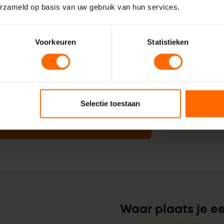
erzameld op basis van uw gebruik van hun services.
Voorkeuren
Statistieken
t kozijn gevonden wat
Direct
t?
openi
twerk offerte aan!
Bel ons op 0
Een mailtje 
Selectie toestaan
aanvragen
Waar plaats je e