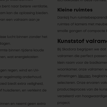
luchtkwaliteit in deze ruimtes.
 bent naar betere ventilatie,
Kleine ruimtes
raam kan de oplossing bieden.
Dankzij hun ruimtebesparend
van een valraam aan je
ruimtes of kamers met meubels
smalle gangen of compacte ka
isse lucht binnen zonder het
Kunststof valra
 dagen.
Bij Skodora begrijpen we dat
mte binnen tijdens koude
valramen die perfect passen 
nen, wat energiekosten
klein raam voor de badkamer
woonkamer, onze valramen wo
gen regen, wind en UV-
afmetingen,
kleuren
, beglazi
er regelmatig onderhoud.
selecteren. Onze ervaren va
ed biedt extra veiligheid,
productieproces van de kunst
 huisdieren, en verkleint de
verzekerd van hoogwaardige 
project.
innen en neemt geen extra