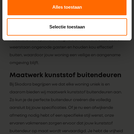
gebouw. Onze kunststof achterdeuren kunnen volledig op
Alles toestaan
maat worden samengesteld, waardoor er altijd een
oplossing is die perfect aansluit bij jouw specifieke eisen.
Met de hoogwaardige inbraakwerendheid en
Selectie toestaan
isolatiewaarde van onze kunststof achterdeuren ben je
verzekerd van optimale veiligheid en comfort. Deze deuren
weerstaan ongenode gasten en houden kou effectief
buiten, waardoor jouw woning een veilige en aangename
omgeving blijft.
Maatwerk kunststof buitendeuren
Bij Skodora begrijpen we dat elke woning uniek is en
daarom bieden wij maatwerk kunststof buitendeuren aan.
Zo kun je de perfecte buitendeur creëren die volledig
aansluit bij jouw specificaties. Of je nu een afwijkende
afmeting nodig hebt of een specifieke stijl wenst, onze
ervaren vakmensen zorgen ervoor dat jouw kunststof
buitendeur op maat wordt vervaardigd. Je hebt de vrijheid