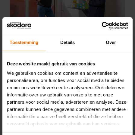
Toestemming
Details
Over
Deze website maakt gebruik van cookies
We gebruiken cookies om content en advertenties te
personaliseren, om functies voor social media te bieden
en om ons websiteverkeer te analyseren. Ook delen we
informatie over uw gebruik van onze site met onze
partners voor social media, adverteren en analyse. Deze
Tot snel in onze drive-thru’s
partners kunnen deze gegevens combineren met andere
De drive-thru’s zijn ontworpen om jouw afhaalmoment snel,
informatie die u aan ze heeft verstrekt of die ze hebben
gemakkelijk en efficiënt te maken. Of je nu een druk schema
verzameld op basis van uw gebruik van hun services.
hebt of gewoon het gemak van de drive-thru service