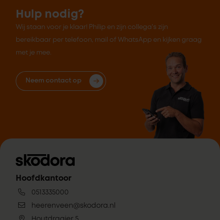
Hulp nodig?
Wij staan voor je klaar! Philip en zijn collega's zijn
bereikbaar per telefoon, mail of WhatsApp en kijken graag
met je mee.
Neem contact op
Hoofdkantoor
0513335000
heerenveen@skodora.nl
Houtdraaier 5,