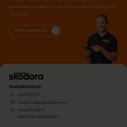
bereikbaar per telefoon, mail of WhatsApp en kijken graag
met je mee.
Neem contact op
Hoofdkantoor
0513335000
heerenveen@skodora.nl
Houtdraaier 5,
8447 GG Heerenveen