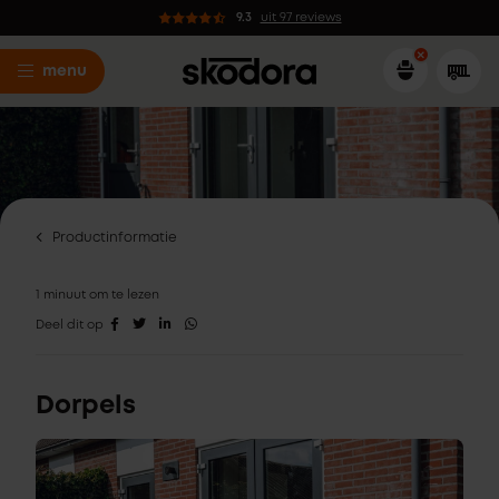
9.3
uit 97 reviews
menu
Productinformatie
1 minuut om te lezen
Deel dit op
Dorpels