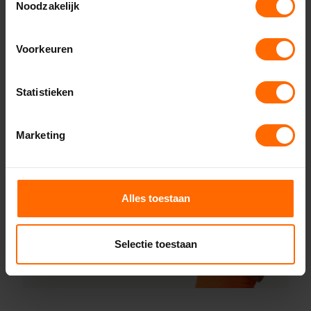
Extra hulp bij bestellen
Noodzakelijk
Bestellen en betalen
Advies
Voorkeuren
Montagehandleidingen
Statistieken
Hulp nodig?
Marketing
Team Skodora
staat voor je klaar!
Bel ons
Alles toestaan
Mail ons
Selectie toestaan
App ons