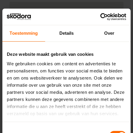
Klantenservice
Productinformatie
Toestemming
Details
Over
Gealan
Details
Instellen zomer- en winterstand op draaikiepraam
Deze website maakt gebruik van cookies
Ventilatieroosters
We gebruiken cookies om content en advertenties te
Welke kunststof kozijnen kleuren zijn er?
personaliseren, om functies voor social media te bieden
en om ons websiteverkeer te analyseren. Ook delen we
IKD® schuimisolatie
informatie over uw gebruik van onze site met onze
Dorpels
partners voor social media, adverteren en analyse. Deze
Begrippen
partners kunnen deze gegevens combineren met andere
informatie die u aan ze heeft verstrekt of die ze hebben
Plaatsen en inmeten
verzameld op basis van uw gebruik van hun services.
Afhalen en bezorgen
Service en garantie
Toestemmingsselectie