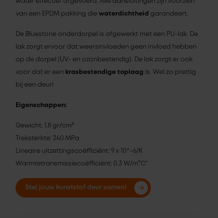
water effectief afgevoerd. Alle aansluitingen zijn voorzien
van een EPDM pakking die
waterdichtheid
garandeert.
De Bluestone onderdorpel is afgewerkt met een PU-lak. De
lak zorgt ervoor dat weersinvloeden geen invloed hebben
op de dorpel (UV- en ozonbestendig). De lak zorgt er ook
voor dat er een
krasbestendige toplaag
is. Wel zo prettig
bij een deur!
Eigenschappen:
Gewicht: 1,8 gr/cm³
Treksterkte: 240 MPa
Lineaire uitzettingscoëfficiënt: 9 x 10^-6/K
Warmtetransmissiecoëfficiënt: 0,3 W/m°C”
Stel jouw kunststof deur samen!