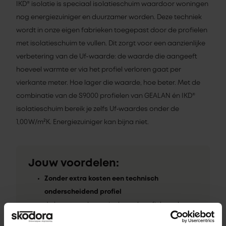
IKD® isolatie is speciaal isolatieschuim waardoor woningen
nog energiezuiniger en duurzamer worden. Deze techniek
wordt in onze eigen fabrieken toegepast door de profielen
met isolatieschuim te vullen. Dit zorgt voor een aanzienlijke
verbetering van de Uf-waarde: de waarde die aangeeft
hoeveel warmte er via het profiel verloren gaat per
vierkante meter. Hoe lager die waarde, hoe beter. Met de
combinatie van de S9000 profielen van GEALAN én IKD®
isolatieschuim bereik je zelfs Uf‑waardes onder de
1,00 W/m²K. Energiezuiniger kan bijna niet.
Jouw voordelen:
Zonder extra kosten een technisch
onderscheidend profiel
Je levert een hoger isolerend profiel zonder
dat het jou iets kost.