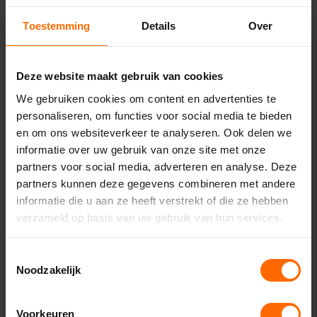
Aantrekkelijker aanbod richting jouw
Toestemming
Details
Over
eindklant
Steeds meer klanten vragen naar
energiebesparende oplossingen. Met deze
Deze website maakt gebruik van cookies
profielen speel je daar perfect op in.
We gebruiken cookies om content en advertenties te
personaliseren, om functies voor social media te bieden
en om ons websiteverkeer te analyseren. Ook delen we
Zo profiteer je:
informatie over uw gebruik van onze site met onze
partners voor social media, adverteren en analyse. Deze
Geef tijdens het samenstellen aan dat je
partners kunnen deze gegevens combineren met andere
profielen met IKD®-isolatie wil.
informatie die u aan ze heeft verstrekt of die ze hebben
Wij gaan voor je aan de slag.
verzameld op basis van uw gebruik van hun services.
Jij monteert en zowel jij als je klant profiteert!
Toestemmingsselectie
Noodzakelijk
Stel direct samen
Voorkeuren