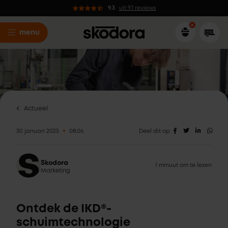
9.3
uit 97 reviews
menu
Actueel
30 januari 2025
08:06
Deel dit op
Skodora
1 minuut om te lezen
Marketing
Ontdek de IKD®-
schuimtechnologie