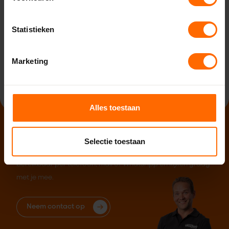
Stel samen
Statistieken
Of neem contact op
Marketing
Contact opnemen
Alles toestaan
Hulp nodig?
Selectie toestaan
Wij staan voor je klaar! Philip en zijn collega's zijn
bereikbaar per telefoon, mail of WhatsApp en kijken graag
met je mee.
Neem contact op