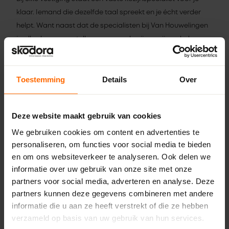
klaar. Iemand die dezelfde taal spreekt en je écht verder
helpt. Want naast dat de specialisten bij Van Houwelingen
je alles kunnen vertellen over onze kozijnen, zijn ook de
kozijnspecialisten van Skodora regelmatig aanwezig om je
verder te helpen. Even binnenlopen voor advies of een
Toestemming
Details
Over
praatje? Dat kan dus gewoon!
Deze website maakt gebruik van cookies
We gebruiken cookies om content en advertenties te
personaliseren, om functies voor social media te bieden
en om ons websiteverkeer te analyseren. Ook delen we
informatie over uw gebruik van onze site met onze
partners voor social media, adverteren en analyse. Deze
partners kunnen deze gegevens combineren met andere
informatie die u aan ze heeft verstrekt of die ze hebben
Kom met ons in contact
verzameld op basis van uw gebruik van hun services.
We zijn enorm trots dat we vanaf nu de bouwprofessional