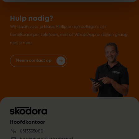
Hulp nodig?
Wij staan voor je klaar! Philip en zijn collega's zijn
bereikbaar per telefoon, mail of WhatsApp en kijken graag
met je mee.
Neem contact op
Hoofdkantoor
0513335000