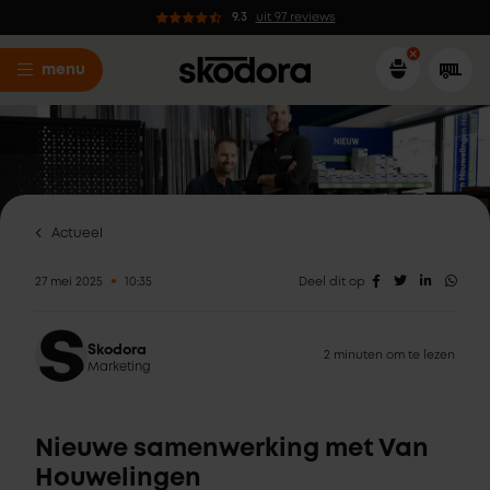
9.3
uit 97 reviews
menu
Actueel
27 mei 2025
10:35
Deel dit op
Skodora
2 minuten om te lezen
Marketing
Nieuwe samenwerking met Van
Houwelingen