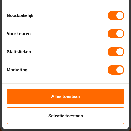
in Midden- en West-Nederland mogen ondersteunen met
Toestemmingsselectie
Noodzakelijk
vakmanschap, gemak en snelheid. Benieuwd hoe we jou
verder kunnen helpen? Kom gewoon eens langs in Zeist,
Soest, Naarden of Weesp.
Voorkeuren
Statistieken
Plan hier een afspraak
Maak een afspraak
Marketing
Of neem direct contact met ons
Alles toestaan
op
Contact opnemen
Selectie toestaan