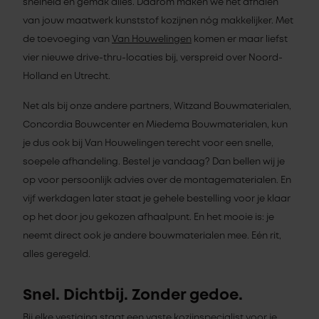
snelheid en gemak alles. Daarom maken we het afhalen
van jouw maatwerk kunststof kozijnen nóg makkelijker. Met
de toevoeging van
Van Houwelingen
komen er maar liefst
vier nieuwe drive-thru-locaties bij, verspreid over Noord-
Holland en Utrecht.
Net als bij onze andere partners, Witzand Bouwmaterialen,
Concordia Bouwcenter en Miedema Bouwmaterialen, kun
je dus ook bij Van Houwelingen terecht voor een snelle,
soepele afhandeling. Bestel je vandaag? Dan bellen wij je
op voor persoonlijk advies over de montagematerialen. En
vijf werkdagen later staat je gehele bestelling voor je klaar
op het door jou gekozen afhaalpunt. En het mooie is: je
neemt direct ook je andere bouwmaterialen mee. Eén rit,
alles geregeld.
Snel. Dichtbij. Zonder gedoe.
Bij elke vestiging staat een vaste kozijnspecialist voor je