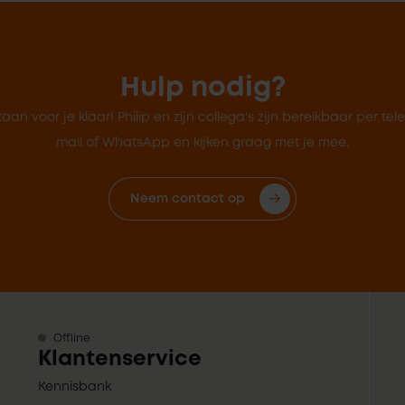
Hulp nodig?
taan voor je klaar! Philip en zijn collega's zijn bereikbaar per tel
mail of WhatsApp en kijken graag met je mee.
Neem contact op
Offline
Klantenservice
Kennisbank