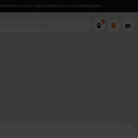
lantenservice
Over Skodora
Ophalen wanneer jou dat uitkomt
Nieuws
Contact
Vestigingen