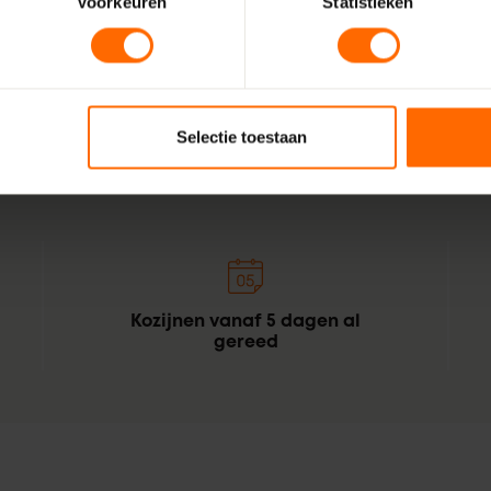
Voorkeuren
Statistieken
Stel samen
Selectie toestaan
Kozijnen vanaf 5 dagen al
gereed