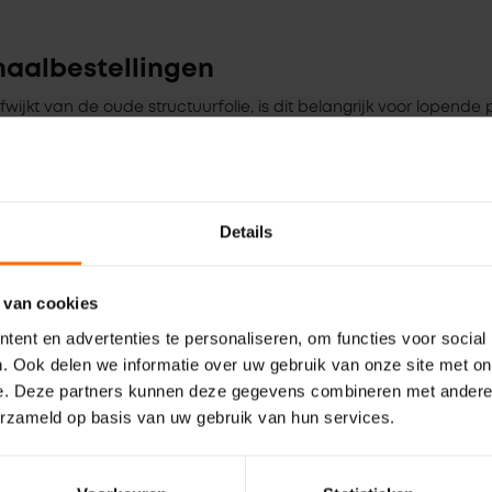
haalbestellingen
ijkt van de oude structuurfolie, is dit belangrijk voor lopende p
chen met een eerdere levering? Geen stress. Geef bij je bestel
structuurfolie’ wilt ontvangen. Dan regelen we dat gewoon voor je
Details
r je vanaf 1 juni automatisch van de superieure RealWood-kwalite
ozijnen samen of kom langs bij een van onze vestigingen!
 van cookies
ent en advertenties te personaliseren, om functies voor social
. Ook delen we informatie over uw gebruik van onze site met on
e. Deze partners kunnen deze gegevens combineren met andere i
erzameld op basis van uw gebruik van hun services.
zijn
Stel je deur samen