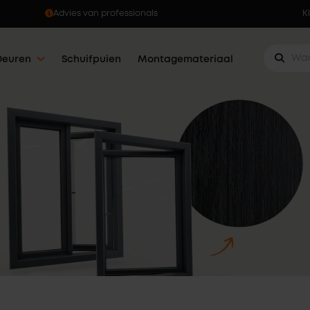
Advies van professionals
K
Deuren
Schuifpuien
Montagemateriaal