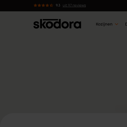
 kozijnen met 5 werkdagen klaar
9.3
uit 97 reviews
Kozijnen