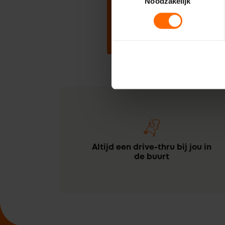
Noodzakelijk
Stel samen
Altijd een drive-thru bij jou in
de buurt