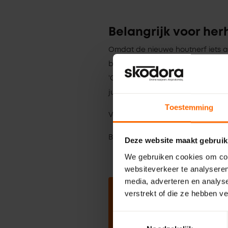
Belangrijk voor her
Omdat de nieuwe houtnerf iets afw
bijbestellen die exact moeten mat
‘Opmerkingen’ aan dat je de ‘oude 
juli.
Toestemming
Voor alle nieuwe klussen profitee
Benieuwd? Stel direct online je k
Deze website maakt gebruik
We gebruiken cookies om cont
websiteverkeer te analyseren
media, adverteren en analys
verstrekt of die ze hebben v
Stel direct je ko
Toestemmingsselectie
samen