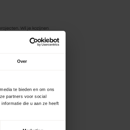
rojecten. Wil je kozijnen
ling in de check-out onder
. Let op: dit kan uiterlijk tot 1
Over
it.
 media te bieden en om ons
ze partners voor social
nformatie die u aan ze heeft