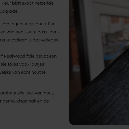
leur blijft exact hetzelfde,
e upgrade:
kan tegen een stootje. Een
en van een sleutelbos tijdens
terke toplaag is dat verleden
f RealWood folie bevat een
nele folies vaak ‘putjes’
elijks van echt hout te
uthentieke look van hout,
t onderhoudsgemak en de