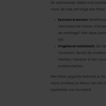
De vertrouwde, diepe mat zwarte k
maar de folie zelf krijgt een flink
Extreem krasvast:
RealWood 
uitschietende hamer of krass
de montage? Met deze ijzers
tijd.
Ongekend realistisch:
De ner
‘houtvlam’, terwijl de traditio
hebben. Hierdoor is het nauw
onderscheiden.
Met deze upgrade behoud je de a
maar profiteer je direct van he
topisolatie van kunststof.