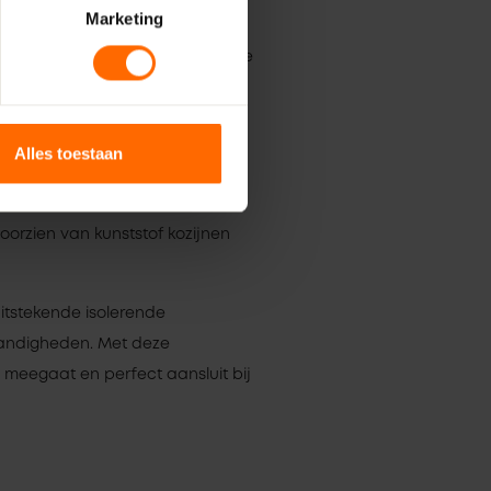
Marketing
 staan je kozijnen klaar in onze
ialen nodig? In onze shop vind je
Alles toestaan
eden wij kunststof kozijnen van
 het gebruik van hoogwaardige
oorzien van kunststof kozijnen
uitstekende isolerende
tandigheden. Met deze
g meegaat en perfect aansluit bij