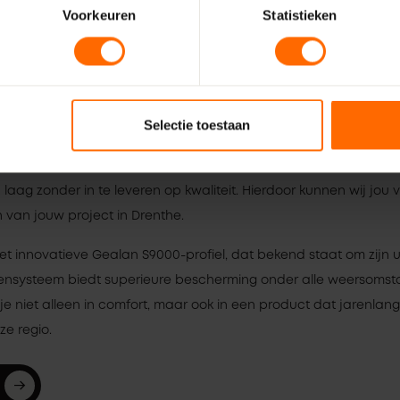
Voorkeuren
Statistieken
ouw ideale kunststof kozijnen samenstelt. Binnen vijf werkdagen
n kostbare tijd verliest. Heb je naast kozijnen ook montagemater
lus succesvol af te ronden.
f kozijnen in Drenthe
Selectie toestaan
taalbaarheid en kwaliteit hand in hand moeten gaan. Daarom bi
ijs. Dankzij onze efficiënte productie in onze eigen fabriek en
aag zonder in te leveren op kwaliteit. Hierdoor kunnen wij jou v
n van jouw project in Drenthe.
het innovatieve Gealan S9000-profiel, dat bekend staat om zijn 
gensysteem biedt superieure bescherming onder alle weersoms
 je niet alleen in comfort, maar ook in een product dat jarenlan
ze regio.