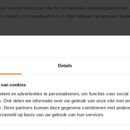
wij houtnerfstructuren die de authentieke uitstraling behouden
. Dankzij ons maatwerk kun je altijd rekenen op kozijnen die per
len
Kunststof deuren samenstellen
Details
 Skodora in Drenthe?
 persoonlijke benadering en lokale betrokkenheid. We begrijpe
 van cookies
staat altijd klaar om je te helpen. Of je nu vragen hebt over de j
ent en advertenties te personaliseren, om functies voor social
 ondersteuning die aansluit bij jouw behoeften. Bij Skodora kies 
. Ook delen we informatie over uw gebruik van onze site met on
 op jouw project in Drenthe.
e. Deze partners kunnen deze gegevens combineren met andere i
erzameld op basis van uw gebruik van hun services.
 afhalen vanaf 5 werkdagen
ijke factor is bij elk bouwproject. Daarom bieden we een gebrui