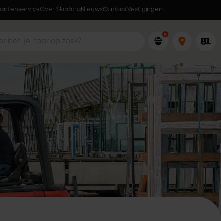
lantenservice
Over Skodora
Ophalen wanneer jou dat uitkomt
Nieuws
Contact
Vestigingen