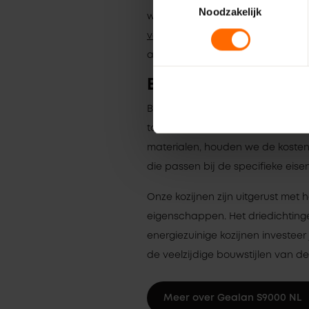
Noodzakelijk
waarmee je in een paar stappen j
vestiging in Meppel
, zodat je gee
alles wat je nodig hebt om jouw k
Betaalbare kunststo
Bij Skodora begrijpen we dat be
topkwaliteit tegen een scherpe pr
materialen, houden we de kosten l
die passen bij de specifieke eise
Onze kozijnen zijn uitgerust met 
eigenschappen. Het driedichtin
energiezuinige kozijnen investeer
de veelzijdige bouwstijlen van de
Meer over Gealan S9000 NL