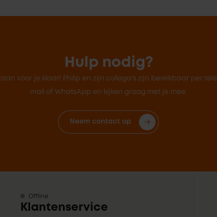
Hulp nodig?
taan voor je klaar! Philip en zijn collega's zijn bereikbaar per tel
mail of WhatsApp en kijken graag met je mee.
Neem contact op
Offline
Klantenservice