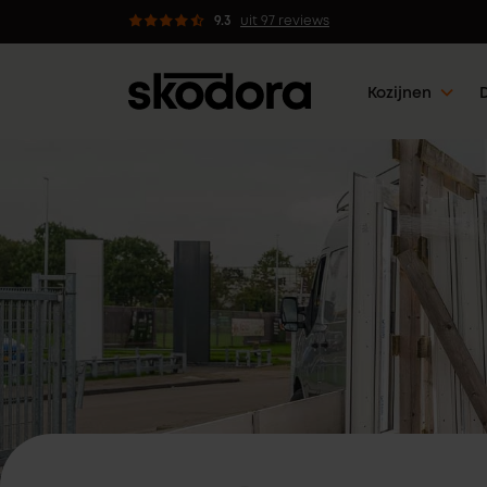
 kozijnen met 5 werkdagen klaar
9.3
uit 97 reviews
Kozijnen