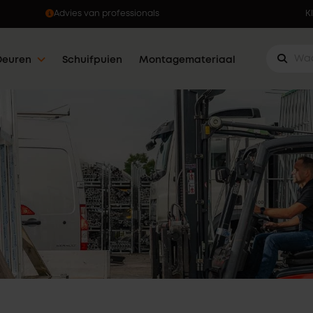
Advies van professionals
K
Deuren
Schuifpuien
Montagemateriaal