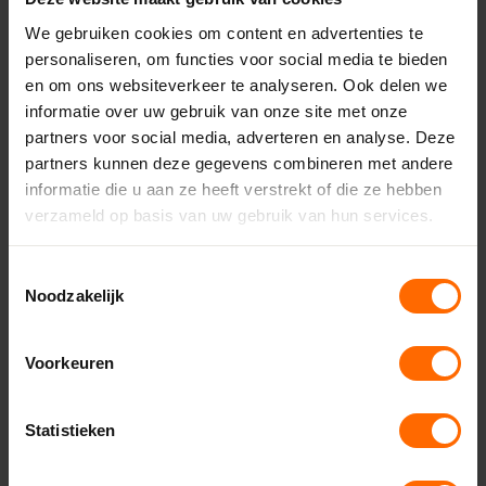
Kunststof kozijnen samenstellen
We gebruiken cookies om content en advertenties te
personaliseren, om functies voor social media te bieden
Kunststof deuren samenstellen
en om ons websiteverkeer te analyseren. Ook delen we
informatie over uw gebruik van onze site met onze
Afhalen op een Skodora locatie in
partners voor social media, adverteren en analyse. Deze
partners kunnen deze gegevens combineren met andere
de buurt van Ter Apel
informatie die u aan ze heeft verstrekt of die ze hebben
Woon je in de buurt van Ter Apel en wil je jouw bestelling zelf
verzameld op basis van uw gebruik van hun services.
ophalen? Dat kan! Wij zorgen ervoor dat jouw kozijnen
klaarstaan op een van onze locaties. Zo bespaar je op de
Toestemmingsselectie
verzendkosten en kun je op een voor jou geschikt moment
Noodzakelijk
je bestelling ophalen.
Kunststof kozijnen binnen 5 dagen
Voorkeuren
klaar?
Wij streven ernaar om jouw kunststof kozijnen binnen 5
Statistieken
werkdagen klaar te hebben. Vervolgens kun je de kozijnen
ophalen bij een locatie in de buurt van Ter Apel. Zo kun je