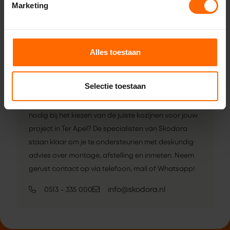
Marketing
snel aan de slag met je nieuwe project. Dat is nou echt het
voordeel van Skodora.
Alles toestaan
Meer weten over kunststof
kozijnen voor jouw project in Ter
Selectie toestaan
Apel?
Heb je vragen over onze producten of heb je advies
nodig bij het kiezen van de juiste kozijnen voor jouw
project in Ter Apel? De specialisten van Skodora
staan klaar om je te ondersteunen met deskundig
advies over montage, afstelling en inmeten. Neem
gerust contact op via telefoon, mail of Whatsapp!
0513 - 335 000
info@skodora.nl