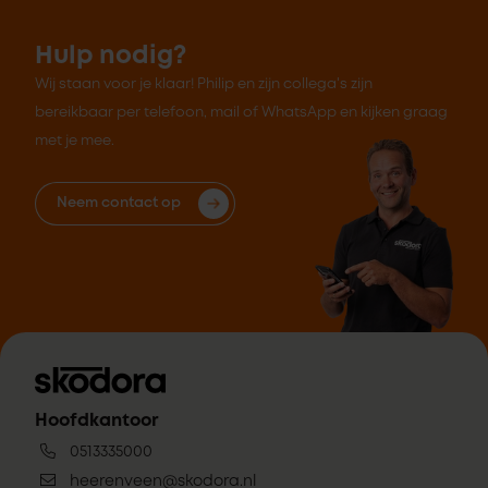
Hulp nodig?
Wij staan voor je klaar! Philip en zijn collega's zijn
bereikbaar per telefoon, mail of WhatsApp en kijken graag
met je mee.
Neem contact op
Hoofdkantoor
0513335000
heerenveen@skodora.nl