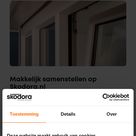
Makkelijk samenstellen op
Skodora.nl
Het online samenstellen van jouw kunststof kozijnen en
deuren is nog nooit zo makkelijk geweest. Met een paar
klikken stel je het gewenste product samen en zie je direct
Toestemming
Details
Over
de prijs. Alle kozijnen worden op maat gemaakt om perfect
aan te sluiten bij jouw specificaties.
Deze website maakt gebruik van cookies