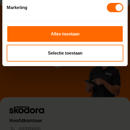
Marketing
Hulp nodig?
Wij staan voor je klaar! Philip en zijn collega's zijn
Alles toestaan
bereikbaar per telefoon, mail of WhatsApp en kijken graag
met je mee.
Selectie toestaan
Neem contact op
Hoofdkantoor
0513335000