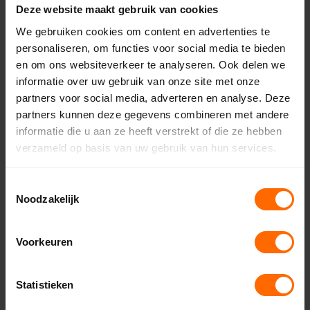
Lees hier meer over de
Deze website maakt gebruik van cookies
samenwerking
We gebruiken cookies om content en advertenties te
personaliseren, om functies voor social media te bieden
Lees meer
en om ons websiteverkeer te analyseren. Ook delen we
informatie over uw gebruik van onze site met onze
partners voor social media, adverteren en analyse. Deze
Meer weten over Skodora?
partners kunnen deze gegevens combineren met andere
informatie die u aan ze heeft verstrekt of die ze hebben
Meer informatie
verzameld op basis van uw gebruik van hun services.
Toestemmingsselectie
Noodzakelijk
Voorkeuren
Statistieken