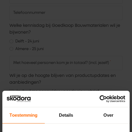
Telefoonnummer
Welke kennisdag bij Goedkoop Bouwmaterialen wil je
bijwonen?
Delft - 24 juni
Almere - 25 juni
*
Met hoeveel personen kom je in totaal? (incl. jezelf)
Wil je op de hoogte blijven van productupdates en
aanbiedingen?
Ja, ik wil me aanmelden voor de nieuwsbrief.
Aanmelden
Toestemming
Details
Over