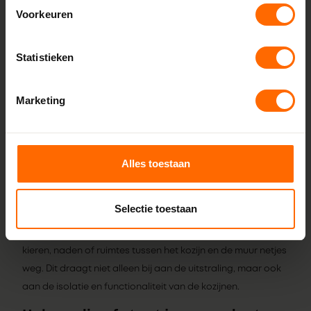
voor gebruik in een vochtige omgeving. Bovendien zijn de
Voorkeuren
afwerkprofielen onderhoudsarm, wat betekent dat ze niet
regelmatig hoeven te worden geschilderd.
Statistieken
Bij Skodora bieden we verschillende profielvormen, kleuren
en afmetingen aan, zodat je altijd de juiste afwerking kunt
Marketing
vinden die bij jouw kozijnen past.
Eenvoudige installatie en
professionele afwerking
Alles toestaan
Onze afwerkprofielen zijn ontworpen voor een eenvoudige
installatie. Met behulp van de juiste bevestigingsmiddelen
Selectie toestaan
kunnen de afwerkprofielen snel en nauwkeurig worden
gemonteerd. Met de afwerkprofielen werk je eventuele
kieren, naden of ruimtes tussen het kozijn en de muur netjes
weg. Dit draagt niet alleen bij aan de uitstraling, maar ook
aan de isolatie en functionaliteit van de kozijnen.