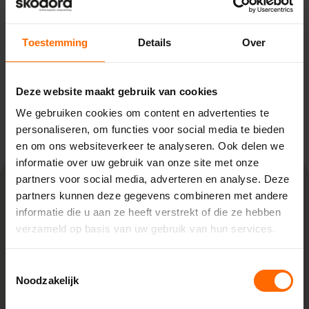
Toestemming
Details
Over
Direct advies tijdens
openingstijden
Deze website maakt gebruik van cookies
Bel ons op 0513 – 335 000 of stuur ons een appje.
We gebruiken cookies om content en advertenties te
Een mailtje sturen kan natuurlijk ook.
personaliseren, om functies voor social media te bieden
en om ons websiteverkeer te analyseren. Ook delen we
informatie over uw gebruik van onze site met onze
partners voor social media, adverteren en analyse. Deze
Afwerkprofielen voor kunststof
partners kunnen deze gegevens combineren met andere
kozijnen
informatie die u aan ze heeft verstrekt of die ze hebben
verzameld op basis van uw gebruik van hun services.
Met onze dagkantafwerking ben je verzekerd van een
naadloze en precieze afwerking van jouw kozijnen. De
Toestemmingsselectie
profielen zijn uitgerust met een afwerkfolie, wat
Noodzakelijk
nabehandeling overbodig maakt. De dagkantafwerking is
gemaakt van vochtbestendig MDF en is dus ook ideaal