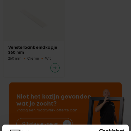
Vensterbank eindkapje
260 mm
260 mm
Crème
Wit
Niet het kozijn gevonden
wat je zocht?
Vraag een maatwerk offerte aan!
Offerte aanvragen