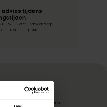
 advies tijdens
ngstijden
513 – 335 000 of stuur ons een appje.
sturen kan natuurlijk ook.
ijnen helpen ook geluidsoverdracht te
Over