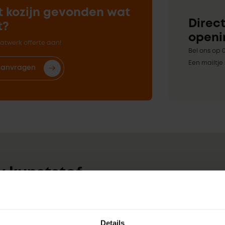
t kozijn gevonden wat
Direct
t?
openi
twerk offerte aan!
Bel ons op 0
Een mailtje 
aanvragen
w kunststof
n
nen
Geluidsisolatie
: Stelkoz
Details