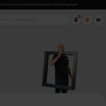
lantenservice
Over Skodora
Ophalen wanneer jou dat uitkomt
Nieuws
Contact
Vestigingen