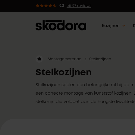
 kozijnen met 5 werkdagen klaar
9.3
uit 97 reviews
Kozijnen
Montagemateriaal
Stelkozijnen
Stelkozijnen
Stelkozijnen spelen een belangrijke rol bij de
een correcte montage van kunststof kozijnen. 
stelkozijn die voldoet aan de hoogste kwalitei