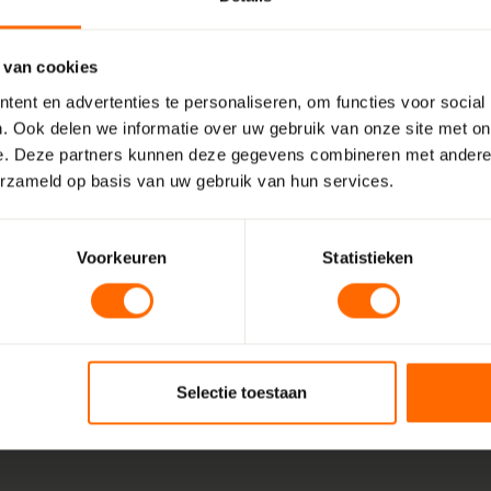
verminderen. Ze creëren 
 waar het uiteindelijke kozijn
buitenaf, waardoor een 
t bij nieuwbouw meestal op
 van cookies
gecreëerd.
emetseld kan worden. Bij
ent en advertenties te personaliseren, om functies voor social
Duurzaamheid:
Stelkozi
 de gecreëerde sparing
. Ook delen we informatie over uw gebruik van onze site met on
materialen die bestand 
iedt verschillende voordelen
e. Deze partners kunnen deze gegevens combineren met andere i
Ze bieden stabiliteit en
erzameld op basis van uw gebruik van hun services.
waardoor de levensduur 
n voor een precieze uitlijning
Gemakkelijke montage:
et kozijn loodrecht en waterpas
Voorkeuren
Statistieken
gemakkelijk te plaatsen
ing krijgt.
zorgen voor een efficiënt
ij aan de thermische isolatie
Kies voor stelkozijnen van S
s rondom het kozijn,
perfecte kozijnmontage. Ons 
derd en de stookkosten
Selectie toestaan
adviseren en te begeleiden b
project.