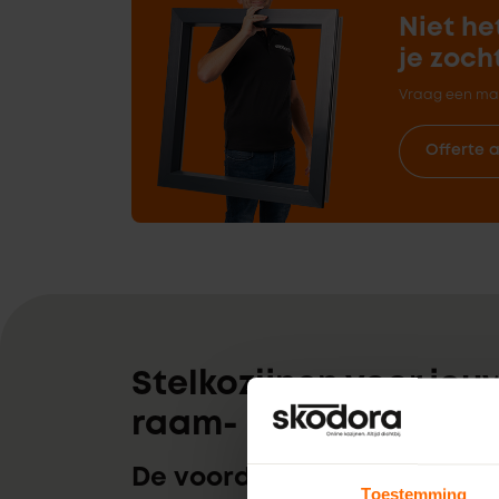
Niet he
je zoch
Vraag een maa
Offerte 
Stelkozijnen voor jou
raam- en deurkozijne
De voordelen van stelkozij
Toestemming