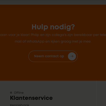
Hulp nodig?
taan voor je klaar! Philip en zijn collega's zijn bereikbaar per tel
mail of WhatsApp en kijken graag met je mee.
Neem contact op
Offline
Klantenservice
Kennisbank