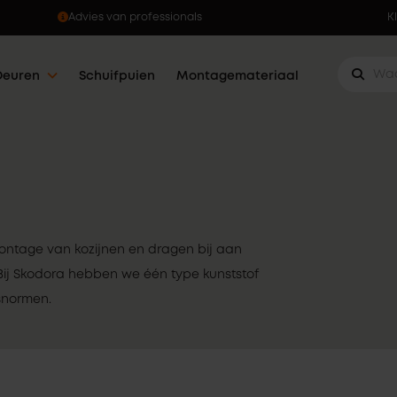
Advies van professionals
K
Deuren
Schuifpuien
Montagemateriaal
 montage van kozijnen en dragen bij aan
Bij Skodora hebben we één type kunststof
tsnormen.