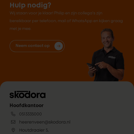
Hulp nodig?
Wij staan voor je klaar! Philip en zijn collega's zijn
bereikbaar per telefoon, mail of WhatsApp en kijken graag
met je mee.
Neem contact op
Hoofdkantoor
0513335000
heerenveen@skodora.nl
Houtdraaier 5,