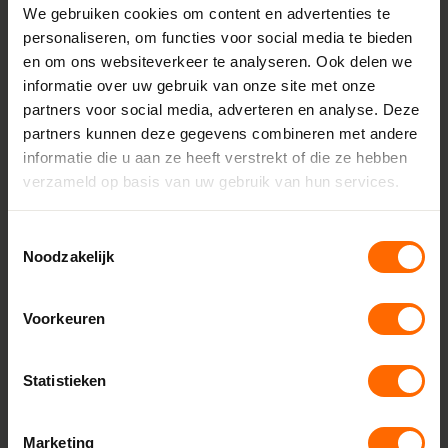
120 mm
We gebruiken cookies om content en advertenties te
personaliseren, om functies voor social media te bieden
Minimale breedte
en om ons websiteverkeer te analyseren. Ook delen we
872 mm
informatie over uw gebruik van onze site met onze
Maximale breedte
partners voor social media, adverteren en analyse. Deze
partners kunnen deze gegevens combineren met andere
3900 mm
informatie die u aan ze heeft verstrekt of die ze hebben
Minimale hoogte
verzameld op basis van uw gebruik van hun services.
600 mm
Toestemmingsselectie
Maximale hoogte
Noodzakelijk
1200 mm
Aanslag
Voorkeuren
18 mm
Glasdikte
Statistieken
Tot 52 mm
Afdichtingsniveaus
Marketing