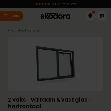
9.3
uit 97 reviews
menu
Kunststof valramen
2 vaks - Valraam & vast glas -
horizontaal