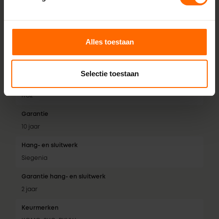
3 dichtingen
Isolatiewaarde
Tot 0,74 W/m²K
Alles toestaan
Geluidsklasse
Tot geluidsklasse 5
Selectie toestaan
Inbraakwerendheid
RC2
Garantie
10 jaar
Hang- en sluitwerk
Siegenia
Garantie hang- en sluitwerk
2 jaar
Keurmerken