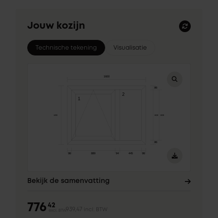
Jouw kozijn
Technische tekening
Visualisatie
Bekijk de samenvatting
776
42
939,47
incl. BTW
excl. BTW