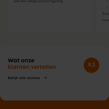
aan een veilige woonomgeving.
Zo b
voor
Wat onze
9.3
klanten vertellen
Bekijk alle reviews