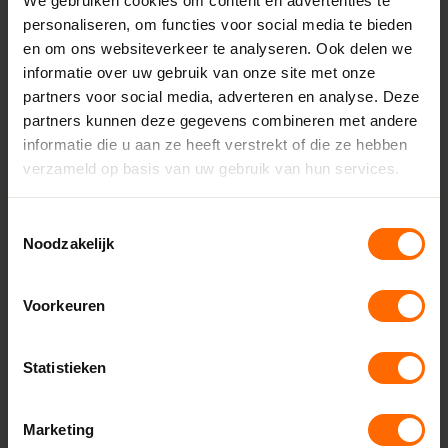
We gebruiken cookies om content en advertenties te
Minimale breedte
personaliseren, om functies voor social media te bieden
1144 mm
en om ons websiteverkeer te analyseren. Ook delen we
informatie over uw gebruik van onze site met onze
Maximale breedte
partners voor social media, adverteren en analyse. Deze
3900 mm
partners kunnen deze gegevens combineren met andere
informatie die u aan ze heeft verstrekt of die ze hebben
Minimale hoogte
verzameld op basis van uw gebruik van hun services.
600 mm
Maximale hoogte
Toestemmingsselectie
1200 mm
Noodzakelijk
Aanslag
18 mm
Voorkeuren
Glasdikte
Tot 52 mm
Statistieken
Afdichtingsniveaus
3 dichtingen
Marketing