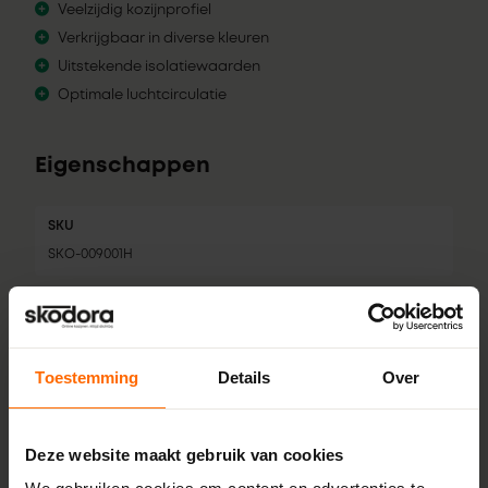
Veelzijdig kozijnprofiel
Verkrijgbaar in diverse kleuren
Uitstekende isolatiewaarden
Optimale luchtcirculatie
Eigenschappen
SKU
SKO-009001H
Merk
Gealan
Profiel
Toestemming
Details
Over
S 9000 NL base
Inbouwdiepte
Deze website maakt gebruik van cookies
120 mm