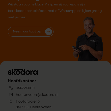
Wij staan voor je klaar! Philip en zijn collega's zijn
bereikbaar per telefoon, mail of WhatsApp en kijken graag
met je mee.
Neem contact op
Hoofdkantoor
0513335000
heerenveen@skodora.nl
Houtdraaier 5,
8447 GG Heerenveen