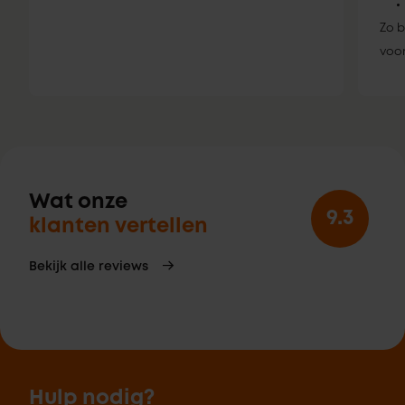
Zo b
voor
Wat onze
9.3
klanten vertellen
Bekijk alle reviews
Hulp nodig?