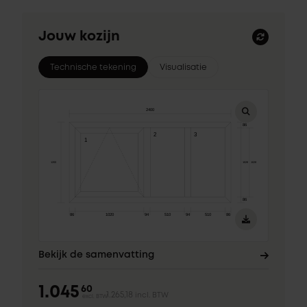
Jouw kozijn
Technische tekening
Visualisatie
Bekijk de samenvatting
1.045
60
1.265,18
incl. BTW
excl. BTW