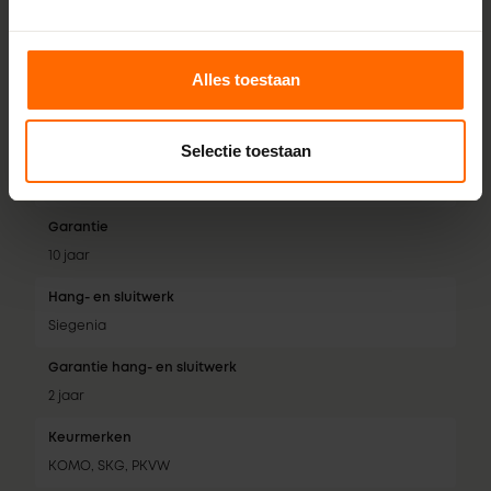
Isolatiewaarde
Tot 0,74 W/m²K
Alles toestaan
Geluidsklasse
Tot geluidsklasse 5
Selectie toestaan
Inbraakwerendheid
RC2
Garantie
10 jaar
Hang- en sluitwerk
Siegenia
Garantie hang- en sluitwerk
2 jaar
Keurmerken
KOMO, SKG, PKVW