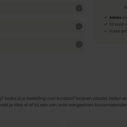
L
Advies
van
Dit kozijn
10 jaar ga
dra jij je bestelling voor kunststof kozijnen plaatst, bellen wi
haal je alles al af bij een van onze aangesloten bouwmaterialen p