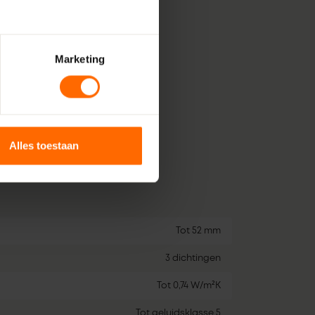
unten
ijnprofiel
in diverse kleuren
Marketing
isolatiewaarden
htcirculatie
Alles toestaan
Tot 52 mm
3 dichtingen
Tot 0,74 W/m²K
Tot geluidsklasse 5