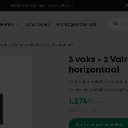
Ophalen wanneer jou dat uitkomt
K
Deuren
Schuifpuien
Montagemateriaal
vaks – 2 Valramen & vast glas – horizontaal
3 vaks - 2 Val
horizontaal
Dit is ons 3-vaks 2 valramen &
samen en bestel vandaag no
1.274
17
excl. BTW
1.541,75
incl. BTW
Start met samenstellen