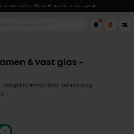
lantenservice
Over Skodora
Lokaal geproduceerd in eigen fabriek
Nieuws
Contact
Vestigingen
ramen & vast glas -
 1 vast glas horizontaal kozijn, stel eenvoudig
g.