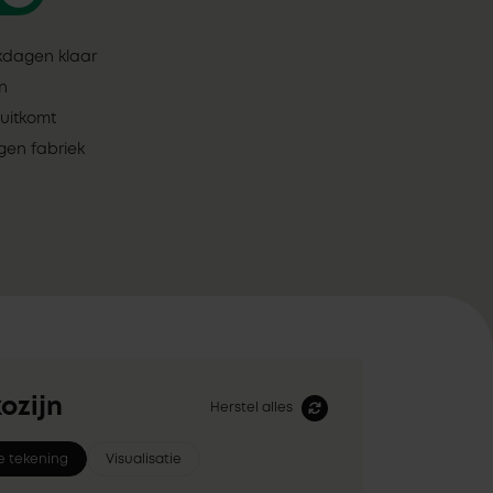
rkdagen klaar
en
uitkomt
gen fabriek
ozijn
Herstel alles
e tekening
Visualisatie