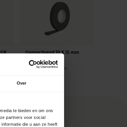
 CK
Compriband 10 X 15 mm
Antraciet
Rol
Voegband met
polyurethaanschuim
Over
 media te bieden en om ons
ze partners voor social
nformatie die u aan ze heeft