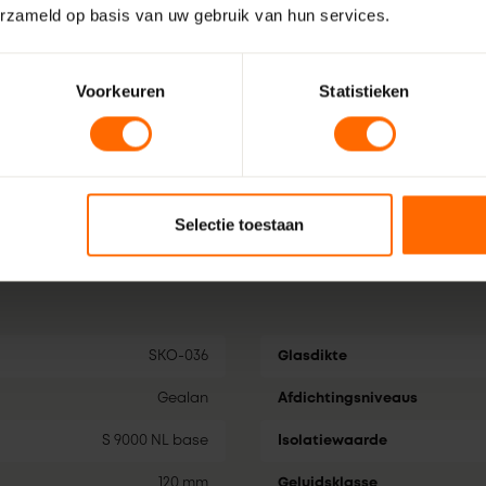
Plus- en minp
ramen en een vast glaspaneel
erzameld op basis van uw gebruik van hun services.
Veelzijdig koz
e afmetingen en voeg
Verkrijgbaar 
erbinding, houtnerf folie,
Voorkeuren
Statistieken
Uitstekende 
s om het ideale kozijn te
Optimale luc
an het Gealan kozijnprofiel
 kozijn een stevige
oud. Stel hierboven jouw op
Selectie toestaan
SKO-036
Glasdikte
Gealan
Afdichtingsniveaus
S 9000 NL base
Isolatiewaarde
120 mm
Geluidsklasse