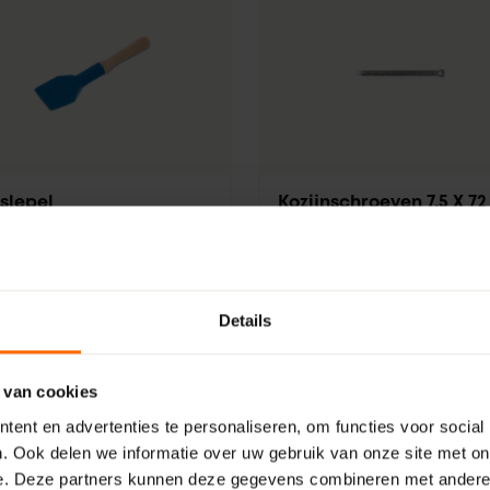
slepel
Kozijnschroeven 7.5 X 72
T30
mm
275 mm
Verzinkt staal
Doos
7,5
Details
 van cookies
ent en advertenties te personaliseren, om functies voor social
. Ook delen we informatie over uw gebruik van onze site met on
e. Deze partners kunnen deze gegevens combineren met andere i