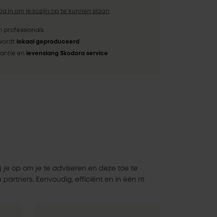
og in om je kozijn op te kunnen slaan
 professionals
 wordt
lokaal geproduceerd
rantie en
levenslang Skodora service
j je op om je te adviseren en deze toe te
artners. Eenvoudig, efficiënt en in één rit