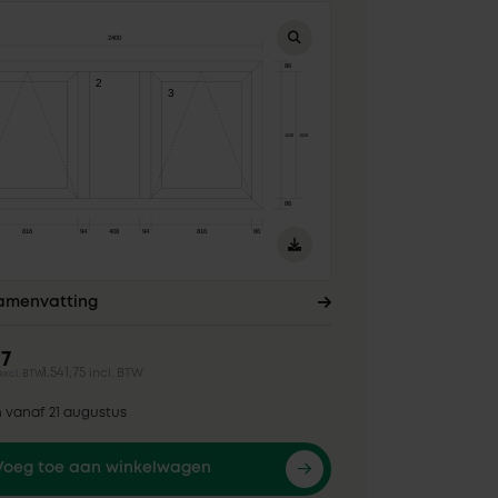
samenvatting
17
1.541,75
incl. BTW
excl. BTW
n vanaf 21 augustus
Voeg toe aan winkelwagen