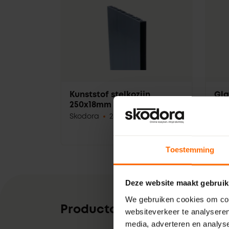
Kunststof stelkozijn
Gla
250x18mm
66 
Skodora
250 mm
600 cm
Toestemming
Deze website maakt gebruik
We gebruiken cookies om cont
Productomschrijving
websiteverkeer te analyseren
media, adverteren en analys