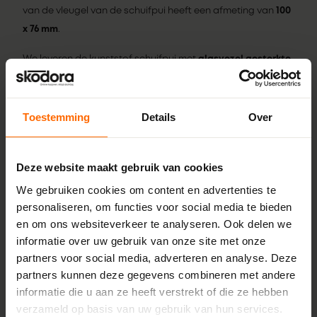
van de vleugel van de schuifpui heeft een afmeting van
100
x 76 mm
.
We leveren de kunststof schuifpui met
glasvezel gesterkte
onderdorpel
van 50 mm hoog. De dorpel is niet voorzien
van een aanslag. De dorpel is uit één stuk en is zwart van
kleur. De dorpel is vormvast en slijtvast. De dorpel heeft het
Toestemming
Details
Over
meeste te verduren bij gebruik, met de glasvezel
onderdorpel ben jij zeker van een duurzaam geheel en kan
Deze website maakt gebruik van cookies
de dorpel van de schuifpui tegen een stootje.
We gebruiken cookies om content en advertenties te
Vragen of hulp nodig?
personaliseren, om functies voor social media te bieden
Heb jij nog vragen over onze kunststof schuifpuien? De
en om ons websiteverkeer te analyseren. Ook delen we
informatie over uw gebruik van onze site met onze
specialisten van Skodora staan voor je klaar en helpen je
partners voor social media, adverteren en analyse. Deze
graag. Wij zijn bereikbaar per mail, telefoon en Whatsapp!
partners kunnen deze gegevens combineren met andere
Plus- en minpunten
informatie die u aan ze heeft verstrekt of die ze hebben
verzameld op basis van uw gebruik van hun services.
Ruimte-efficiënte oplossing