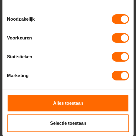
Verkrijgbaar in diverse kleuren en afwerkingen
Toestemmingsselectie
Uitstekende isolatiewaarde
Noodzakelijk
Goede inbraakbeveiliging
Veel natuurlijk licht in de woning
Voorkeuren
Glasvezel gesterkte onderdorpel
Beperkte doorgangsbreedte (in vergelijk met
tuindeuren)
Statistieken
Eigenschappen
Marketing
SKU
SKO-SCH002
Alles toestaan
Minimale breedte
1800 mm
Selectie toestaan
Maximale breedte