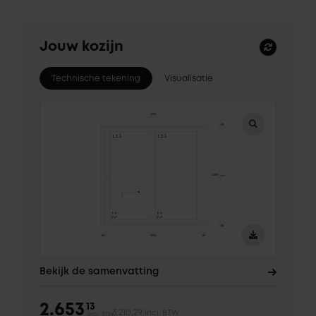
Jouw kozijn
Technische tekening
Visualisatie
Bekijk de samenvatting
2.653
13
3.210,29
incl. BTW
excl. BTW