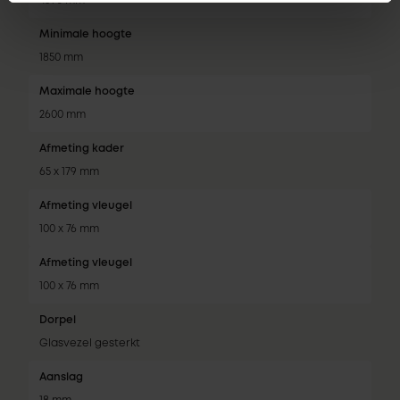
4590 mm
Minimale hoogte
1850 mm
Maximale hoogte
2600 mm
Afmeting kader
65 x 179 mm
Afmeting vleugel
100 x 76 mm
Afmeting vleugel
100 x 76 mm
Dorpel
Glasvezel gesterkt
Aanslag