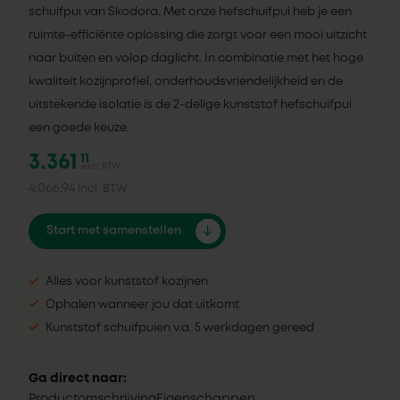
schuifpui van Skodora. Met onze hefschuifpui heb je een
ruimte-efficiënte oplossing die zorgt voor een mooi uitzicht
naar buiten en volop daglicht. In combinatie met het hoge
kwaliteit kozijnprofiel, onderhoudsvriendelijkheid en de
uitstekende isolatie is de 2-delige kunststof hefschuifpui
een goede keuze.
3.361
11
excl. BTW
4.066,94
incl. BTW
Start met samenstellen
Alles voor kunststof kozijnen
Ophalen wanneer jou dat uitkomt
Kunststof schuifpuien v.a. 5 werkdagen gereed
Ga direct naar:
Productomschrijving
Eigenschappen