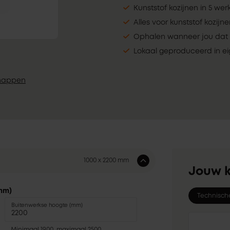
Kunststof kozijnen in 5 we
Alles voor kunststof kozijn
Ophalen wanneer jou dat 
Lokaal geproduceerd in ei
happen
1000 x 2200 mm
Jouw k
mm)
Technisch
Buitenwerkse hoogte (mm)
Minimaal 1900, maximaal 2500.