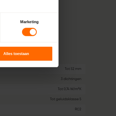
in diverse kleuren
isolatiewaarden
e inbraakbeveiliging
Marketing
Alles toestaan
Tot 52 mm
3 dichtingen
Tot 0,74 W/m²K
Tot geluidsklasse 5
RC2