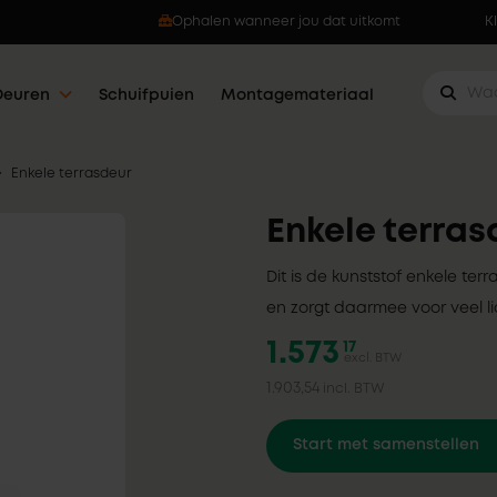
Ophalen wanneer jou dat uitkomt
K
Deuren
Schuifpuien
Montagemateriaal
Enkele terrasdeur
Enkele terras
Dit is de kunststof enkele ter
en zorgt daarmee voor veel li
1.573
17
excl. BTW
1.903,54
incl. BTW
Start met samenstellen