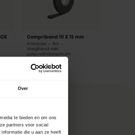
 CK
Compriband 10 X 15 mm
Antraciet
Rol
Voegband met
polyurethaanschuim
Over
unten
 media te bieden en om ons
ze partners voor social
ijnprofiel
nformatie die u aan ze heeft