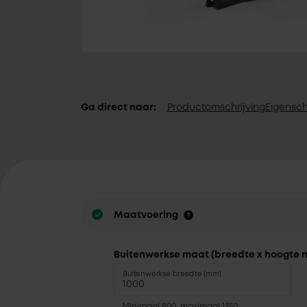
Ga direct naar:
Productomschrijving
Eigensc
Maatvoering
Buitenwerkse maat (breedte x hoogte 
Buitenwerkse breedte (mm)
Minimaal 800, maximaal 1350.