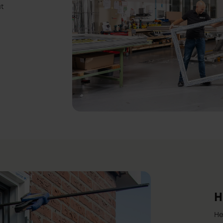
t
H
He