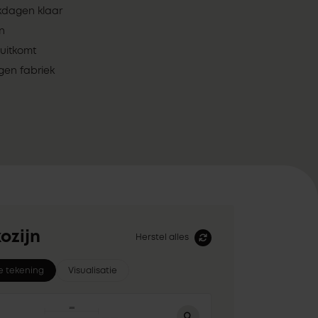
rkdagen klaar
en
uitkomt
gen fabriek
ozijn
Herstel alles
e tekening
Visualisatie