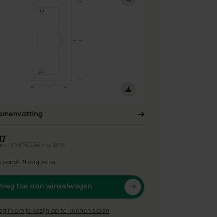
samenvatting
17
1.903,54
incl. BTW
excl. BTW
n vanaf 21 augustus
Voeg toe aan winkelwagen
og in om je kozijn op te kunnen slaan