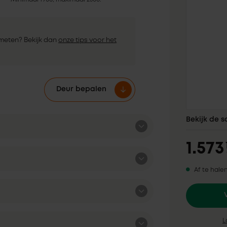
nmeten? Bekijk dan
onze tips voor het
Deur bepalen
Bekijk de 
1.573
Af te hale
L