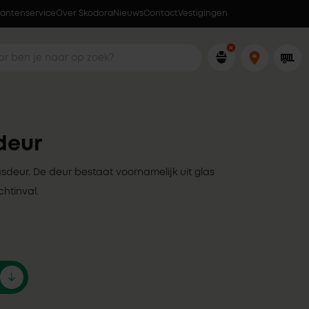
lantenservice
Over Skodora
Lokaal geproduceerd in eigen fabriek
Nieuws
Contact
Vestigingen
deur
rasdeur. De deur bestaat voornamelijk uit glas
chtinval.