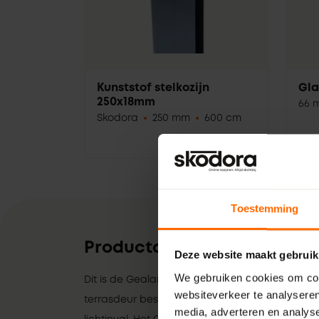
Kunststof stelkozijn
Gla
250x18mm
66 
Skodora
250 mm
600 cm
Toestemming
Productomschrijving
Deze website maakt gebruik
We gebruiken cookies om cont
Dit is de Gealan kunststof enkele terrasdeur. 
websiteverkeer te analyseren
terrasdeur bestaat voornamelijk uit glas en zo
media, adverteren en analys