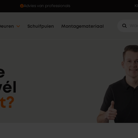
Advies van professionals
K
Deuren
Schuifpuien
Montagemateriaal