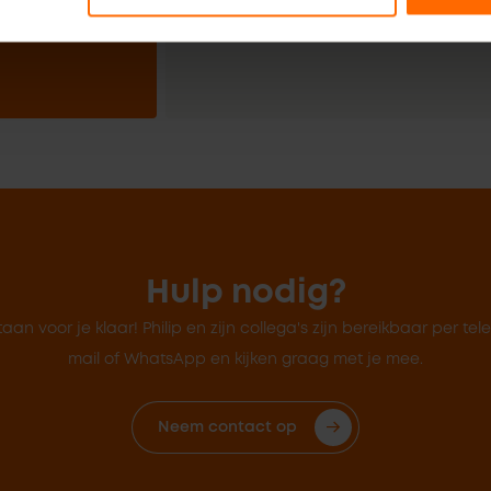
Neem hier contact met ons op
Hulp nodig?
taan voor je klaar! Philip en zijn collega's zijn bereikbaar per tel
mail of WhatsApp en kijken graag met je mee.
Neem contact op