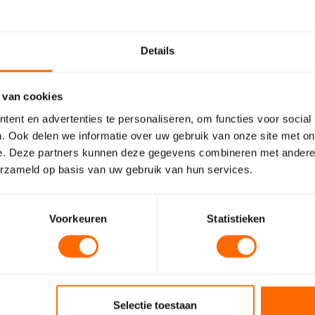
eten? Of toch iets te gretig
Details
er gehaald? Dan lossen we
er gedoe. We willen namelijk
 van cookies
uccesvol afrondt.
ent en advertenties te personaliseren, om functies voor social
. Ook delen we informatie over uw gebruik van onze site met on
 bestelling een superscherpe
e. Deze partners kunnen deze gegevens combineren met andere i
is er niet, toch?
erzameld op basis van uw gebruik van hun services.
Voorkeuren
Statistieken
 eerste
Nog vragen? Stel ze 
Selectie toestaan