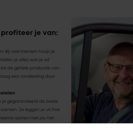
 profiteer je van:
n! Bij veel mensen hoop je
rtellen je alles wat je wil
 tot de gehele productie van
graag een rondleiding door
estellen
eb je gegarandeerd de beste
 wensen. Ze leggen je uit hoe
 daarna samen met jou het
eet je zeker dat het goed