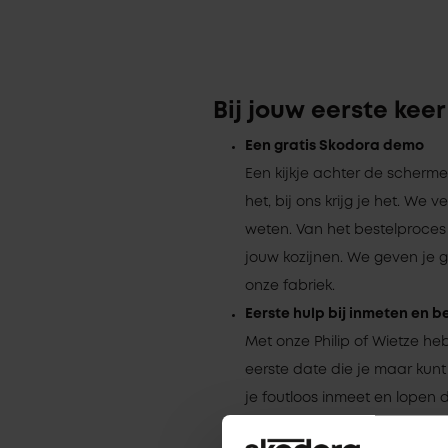
Bij jouw eerste keer
Een gratis Skodora demo
Een kijkje achter de scherme
het, bij ons krijg je het. We ve
weten. Van het bestelproces
jouw kozijnen. We geven je 
onze fabriek.
Eerste hulp bij inmeten en b
Met onze Philip of Wietze h
eerste date die je maar kunt
je foutloos inmeet en lopen
hele bestelproces door. Zo w