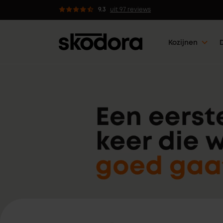
 kozijnen met 5 werkdagen klaar
9.3
uit 97 reviews
Kozijnen