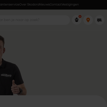
lantenservice
Over Skodora
Ophalen wanneer jou dat uitkomt
Nieuws
Contact
Vestigingen