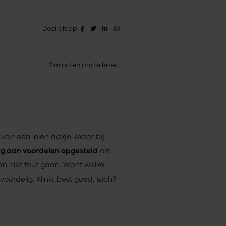
Deel dit op
2 minuten om te lezen
d van een leien dakje. Maar bij
erg aan voordelen opgesteld
om
an niet fout gaan. Want welke
oordelig. Klinkt best goed, toch?