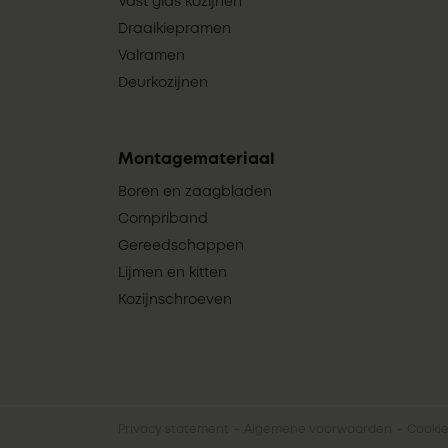
Vast glas kozijnen
Draaikiepramen
Valramen
Deurkozijnen
Montagemateriaal
Boren en zaagbladen
Compriband
Gereedschappen
Lijmen en kitten
Kozijnschroeven
Privacy statement
Algemene voorwaarden
Cookie