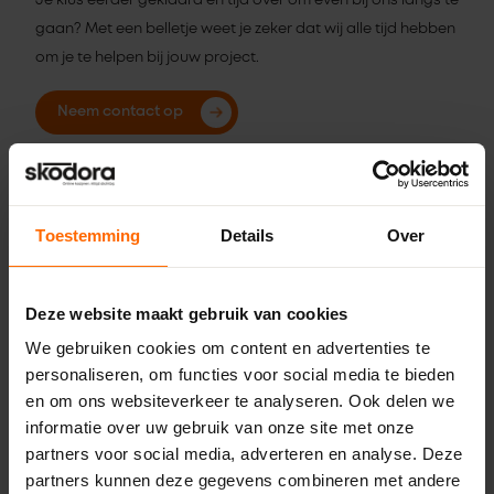
Je klus eerder geklaard en tijd over om even bij ons langs te
gaan? Met een belletje weet je zeker dat wij alle tijd hebben
om je te helpen bij jouw project.
Neem contact op
Klantenservice
Toestemming
Details
Over
Productinformatie
Begrippen
Deze website maakt gebruik van cookies
Plaatsen en inmeten
We gebruiken cookies om content en advertenties te
personaliseren, om functies voor social media te bieden
Afhalen en bezorgen
en om ons websiteverkeer te analyseren. Ook delen we
Service en garantie
informatie over uw gebruik van onze site met onze
Extra hulp bij bestellen
partners voor social media, adverteren en analyse. Deze
partners kunnen deze gegevens combineren met andere
Ik wil wel kopen, maar niet online bestellen. Kan