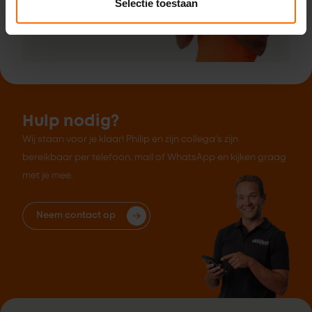
Selectie toestaan
App ons
Hulp nodig?
Wij staan voor je klaar! Philip en zijn collega's zijn
bereikbaar per telefoon, mail of WhatsApp en kijken graag
met je mee.
Neem contact op