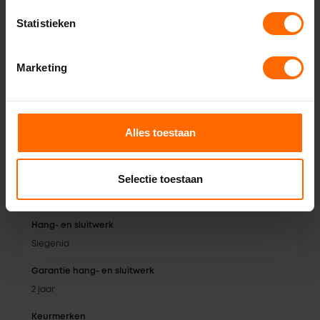
3 dichtingen
Statistieken
Isolatiewaarde
Tot 0,74 W/m²K
Marketing
Geluidsklasse
Tot geluidsklasse 5
Alles toestaan
Inbraakwerendheid
RC2
Selectie toestaan
Garantie
10 jaar
Hang- en sluitwerk
Siegenia
Garantie hang- en sluitwerk
2 jaar
Keurmerken