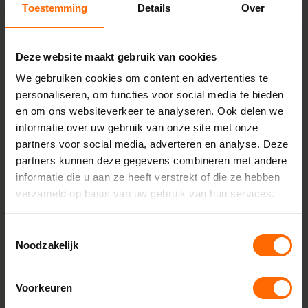
Toestemming
Details
Over
120 mm
Minimale breedte
Deze website maakt gebruik van cookies
1248 mm
We gebruiken cookies om content en advertenties te
Maximale breedte
personaliseren, om functies voor social media te bieden
2590 mm
en om ons websiteverkeer te analyseren. Ook delen we
informatie over uw gebruik van onze site met onze
Minimale hoogte
partners voor social media, adverteren en analyse. Deze
2060 mm
partners kunnen deze gegevens combineren met andere
Maximale hoogte
informatie die u aan ze heeft verstrekt of die ze hebben
2500 mm
verzameld op basis van uw gebruik van hun services.
Aanslag
Toestemmingsselectie
18 mm
Noodzakelijk
Glasdikte
Tot 52 mm
Voorkeuren
Afdichtingsniveaus