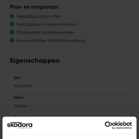
Plus- en minpunten
Veelzijdig kozijnprofiel
Verkrijgbaar in diverse kleuren
Uitstekende isolatiewaarden
Hoogwaardige inbraakbeveiliging
Eigenschappen
SKU
SKO-D003
Merk
Gealan
Profiel
S 9000 NL base
Inbouwdiepte