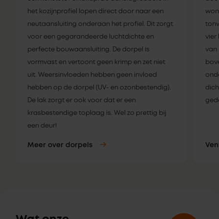
het kozijnprofiel lopen direct door naar een
woni
neutaansluiting onderaan het profiel. Dit zorgt
tonv
voor een gegarandeerde luchtdichte en
vier
perfecte bouwaansluiting. De dorpel is
van 
vormvast en vertoont geen krimp en zet niet
bove
uit. Weersinvloeden hebben geen invloed
onde
hebben op de dorpel (UV- en ozonbestendig).
dich
De lak zorgt er ook voor dat er een
gede
krasbestendige toplaag is. Wel zo prettig bij
een deur!
Meer over dorpels
Ven