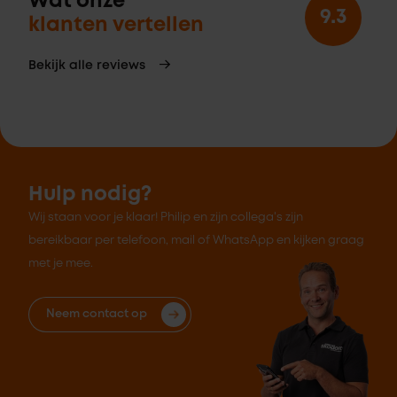
Wat onze
9.3
klanten vertellen
Bekijk alle reviews
Hulp nodig?
Wij staan voor je klaar! Philip en zijn collega's zijn
bereikbaar per telefoon, mail of WhatsApp en kijken graag
met je mee.
Neem contact op