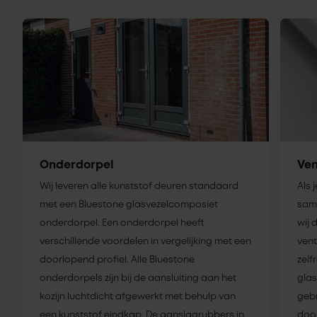
Onderdorpel
Ven
Wij leveren alle kunststof deuren standaard
Als 
met een Bluestone glasvezelcomposiet
same
onderdorpel. Een onderdorpel heeft
wij 
verschillende voordelen in vergelijking met een
vent
doorlopend profiel. Alle Bluestone
zelf
onderdorpels zijn bij de aansluiting aan het
glas
kozijn luchtdicht afgewerkt met behulp van
gebr
een kunststof eindkap. De aanslagrubbers in
door