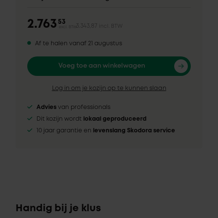
2.763
53
3.343,87
incl. BTW
excl. BTW
Af te halen vanaf 21 augustus
Voeg toe aan winkelwagen
Log in om je kozijn op te kunnen slaan
Advies
van professionals
Dit kozijn wordt
lokaal geproduceerd
10 jaar garantie en
levenslang Skodora service
Handig bij je klus