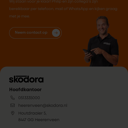
Wij staan voor je klaar! Philip en zijn collega's zijn
bereikbaar per telefoon, mail of WhatsApp en kijken graag
met je mee.
Neem contact op
Hoofdkantoor
0513335000
heerenveen@skodora.nl
Houtdraaier 5,
8447 GG Heerenveen