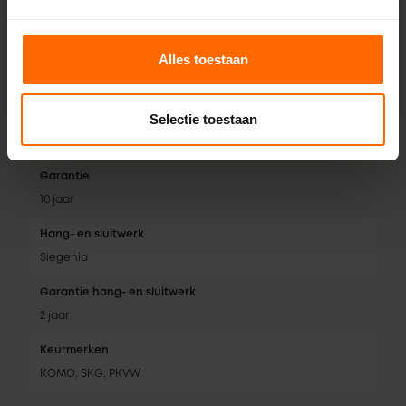
Isolatiewaarde
Tot 0,74 W/m²K
Alles toestaan
Geluidsklasse
Tot geluidsklasse 5
Selectie toestaan
Inbraakwerendheid
RC2
Garantie
10 jaar
Hang- en sluitwerk
Siegenia
Garantie hang- en sluitwerk
2 jaar
Keurmerken
KOMO, SKG, PKVW