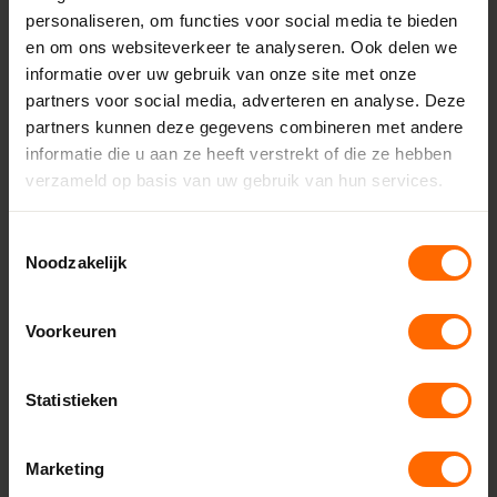
Minimale breedte
personaliseren, om functies voor social media te bieden
1122 mm
en om ons websiteverkeer te analyseren. Ook delen we
informatie over uw gebruik van onze site met onze
Maximale breedte
partners voor social media, adverteren en analyse. Deze
3900 mm
partners kunnen deze gegevens combineren met andere
Minimale hoogte
informatie die u aan ze heeft verstrekt of die ze hebben
600 mm
verzameld op basis van uw gebruik van hun services.
Maximale hoogte
Toestemmingsselectie
1200 mm
Noodzakelijk
Aanslag
18 mm
Voorkeuren
Glasdikte
Tot 52 mm
Statistieken
Afdichtingsniveaus
3 dichtingen
Marketing