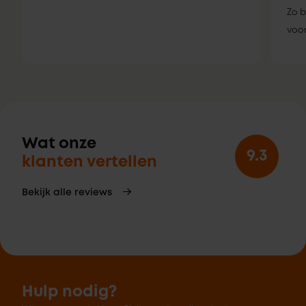
Zo b
voor
Wat onze
9.3
klanten vertellen
Bekijk alle reviews
Hulp nodig?