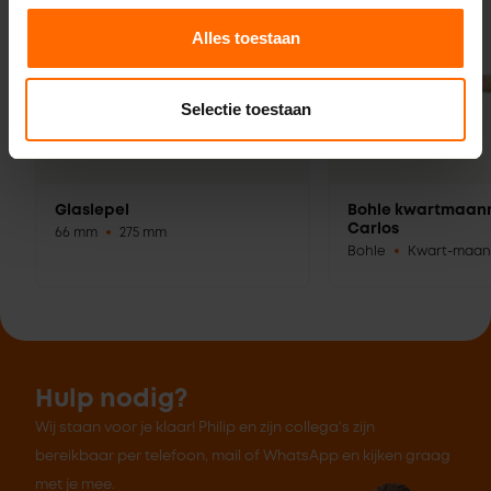
Alles toestaan
Selectie toestaan
Glaslepel
Bohle kwartmaan
Carlos
66 mm
275 mm
Bohle
Kwart-maan
Hulp nodig?
Wij staan voor je klaar! Philip en zijn collega's zijn
bereikbaar per telefoon, mail of WhatsApp en kijken graag
met je mee.