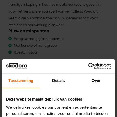
handige inkeping in het mes maakt het tevens geschikt
voor het verwijderen van verf van verfrollers. Voeg dit
veelzijdige hulpmiddel toe aan uw gereedschap voor
efficiënt en nauwkeurig glaswerk.
Plus- en minpunten
Hoogwaardig glaszettersmes
Met kunststof handgreep
Roestvrij staal
Toestemming
Details
Over
Eigenschappen
Deze website maakt gebruik van cookies
SKU
We gebruiken cookies om content en advertenties te
4010122000754
personaliseren, om functies voor social media te bieden