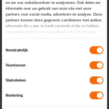
Merk
en om ons websiteverkeer te analyseren. Ook delen we
Bohle
informatie over uw gebruik van onze site met onze
partners voor social media, adverteren en analyse. Deze
Materiaal
partners kunnen deze gegevens combineren met andere
RVS
informatie die u aan ze heeft verstrekt of die ze hebben
verzameld op basis van uw gebruik van hun services.
Materiaal
RVS
Toestemmingsselectie
Lengte
Noodzakelijk
380 mm
Meslengte
Voorkeuren
85 mm
Statistieken
Marketing
Anderen bekeken ook