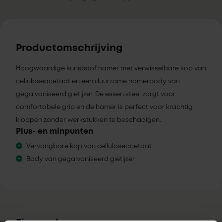
Productomschrijving
Hoogwaardige kunststof hamer met verwisselbare kop van
celluloseacetaat en een duurzame hamerbody van
gegalvaniseerd gietijzer. De essen steel zorgt voor
comfortabele grip en de hamer is perfect voor krachtig
kloppen zonder werkstukken te beschadigen.
Plus- en minpunten
Vervangbare kop van celluloseacetaat
Body van gegalvaniseerd gietijzer