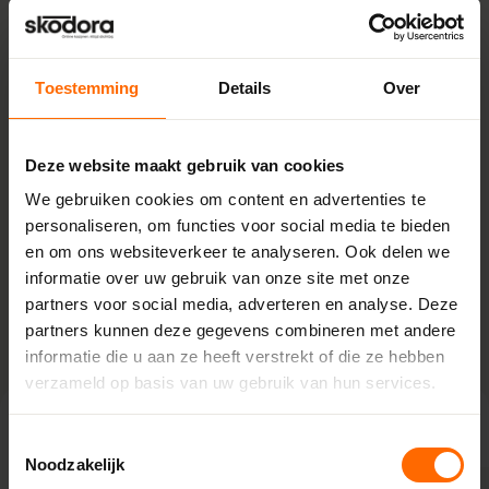
Eigenschappen
SKU
Toestemming
Details
Over
4317784786348
Lengte
280 mm
Deze website maakt gebruik van cookies
We gebruiken cookies om content en advertenties te
Breedte
personaliseren, om functies voor social media te bieden
95 mm
en om ons websiteverkeer te analyseren. Ook delen we
Diameter
informatie over uw gebruik van onze site met onze
27 mm
partners voor social media, adverteren en analyse. Deze
partners kunnen deze gegevens combineren met andere
informatie die u aan ze heeft verstrekt of die ze hebben
verzameld op basis van uw gebruik van hun services.
Toestemmingsselectie
Anderen bekeken ook
Noodzakelijk