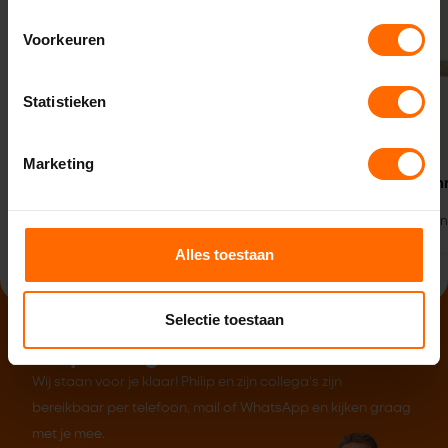
Voorkeuren
Statistieken
Marketing
Glaslepel
Bohle kwartmaan
Carlos
66 mm
275 mm
Bohle
Kwart-maan
Alles toestaan
Selectie toestaan
Hulp nodig?
Wij staan voor je klaar! Philip en zijn collega's zijn
bereikbaar per telefoon, mail of WhatsApp en kijken graag
met je mee.