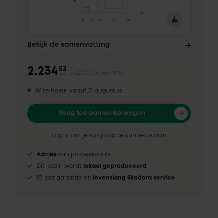
Bekijk de samenvatting
2.234
53
2.703,78
incl. BTW
excl. BTW
Af te halen vanaf 21 augustus
Voeg toe aan winkelwagen
Log in om je kozijn op te kunnen slaan
Advies
van professionals
Dit kozijn wordt
lokaal geproduceerd
10 jaar garantie en
levenslang Skodora service