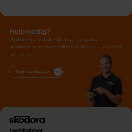
Hulp nodig?
Wij staan voor je klaar! Philip en zijn collega's zijn
bereikbaar per telefoon, mail of WhatsApp en kijken graag
met je mee.
Neem contact op
Hoofdkantoor