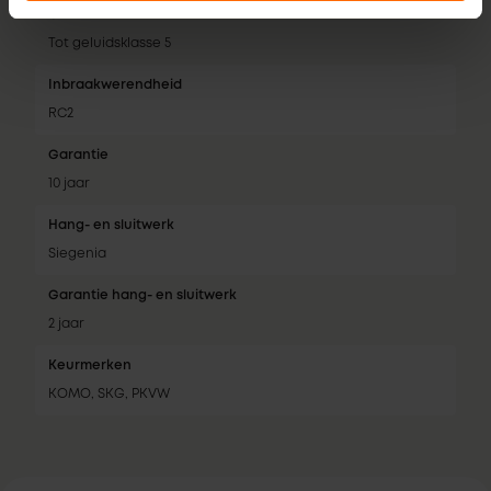
Geluidsklasse
Tot geluidsklasse 5
Inbraakwerendheid
RC2
Garantie
10 jaar
Hang- en sluitwerk
Siegenia
Garantie hang- en sluitwerk
2 jaar
Keurmerken
KOMO, SKG, PKVW