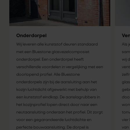
Onderdorpel
Ven
Wij leveren alle kunststof deuren standaard
Als 
met een Bluestone glasvezelcomposiet
same
onderdorpel. Een onderdorpel heeft
wij 
verschillende voordelen in vergelijking met een
vent
doorlopend profiel. Alle Bluestone
zelf
onderdorpels zijn bij de aansluiting aan het
glas
kozijn luchtdicht afgewerkt met behulp van
gebr
een kunststof eindkap. De aanslagrubbers in
door
het kozijnprofiel lopen direct door naar een
woni
neutaansluiting onderaan het profiel. Dit zorgt
tonv
voor een gegarandeerde luchtdichte en
vier
perfecte bouwaansluiting. De dorpel is
van 