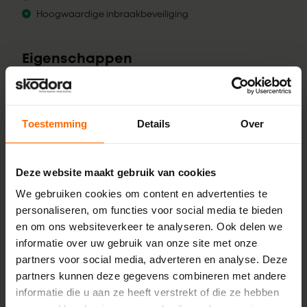
Hoogwaardige inbraakbeveiliging
Eigenschappen
SKU
SKO-D002ZL
Toestemming
Details
Over
Merk
Gealan
Deze website maakt gebruik van cookies
Profiel
We gebruiken cookies om content en advertenties te
S 9000 NL base
personaliseren, om functies voor social media te bieden
en om ons websiteverkeer te analyseren. Ook delen we
Inbouwdiepte
informatie over uw gebruik van onze site met onze
120 mm
partners voor social media, adverteren en analyse. Deze
Minimale breedte
partners kunnen deze gegevens combineren met andere
1018 mm
informatie die u aan ze heeft verstrekt of die ze hebben