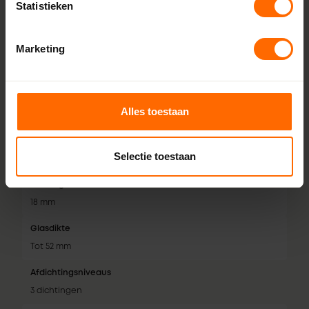
Statistieken
Minimale breedte
1020 mm
Marketing
Maximale breedte
2850 mm
Minimale hoogte
Alles toestaan
2170 mm
Maximale hoogte
Selectie toestaan
3000 mm
Aanslag
18 mm
Glasdikte
Tot 52 mm
Afdichtingsniveaus
3 dichtingen