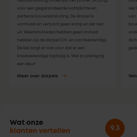
neutaansluiting onderaan het profiel. Dit zorgt
tonv
voor een gegarandeerde luchtdichte en
vier
perfecte bouwaansluiting. De dorpel is
van 
vormvast en vertoont geen krimp en zet niet
bove
uit. Weersinvloeden hebben geen invloed
onde
hebben op de dorpel (UV- en ozonbestendig).
dich
De lak zorgt er ook voor dat er een
gede
krasbestendige toplaag is. Wel zo prettig bij
een deur!
Meer over dorpels
Ven
Wat onze
9.3
klanten vertellen