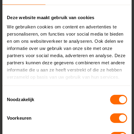
Veelzijdig kozijnprofiel
Verkrijgbaar in diverse kleuren
Deze website maakt gebruik van cookies
Uitstekende isolatiewaarden
Hoogwaardige inbraakbeveiliging
We gebruiken cookies om content en advertenties te
personaliseren, om functies voor social media te bieden
en om ons websiteverkeer te analyseren. Ook delen we
Eigenschappen
informatie over uw gebruik van onze site met onze
partners voor social media, adverteren en analyse. Deze
SKU
partners kunnen deze gegevens combineren met andere
SKO-VDBZL001
informatie die u aan ze heeft verstrekt of die ze hebben
verzameld op basis van uw gebruik van hun services.
Merk
Gealan
Toestemmingsselectie
Noodzakelijk
Profiel
S 9000 NL base
Voorkeuren
Inbouwdiepte
120 mm