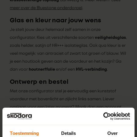
krasbestendige toplaag
aanwezig is. Meer weten? Lees
meer over de Bluestone onderdorpel
.
Glas en kleur naar jouw wens
Je stelt jouw deur helemaal zelf samen in onze
configurator. Kies uit verschillende soorten
veiligheidsglas
,
zoals helder, satijn of HR+++ isolatieglas. Ook qua kleur is er
veel mogelijk: van antraciet of zwart tot groen of blauw. Wil
je een houtlook geven aan de voordeur en het kozijn? Ga
dan voor
houtnerffolie
en/of een
HVL-verbinding
.
Ontwerp en bestel
Met onze configurator stel je eenvoudig een kunststof
voordeur met bovenlicht en zijlicht links samen. Liever
opslaan voor een later moment? Maak dan een account
aan en sla de gewenste configuratie op in een project.
Plus- en minpunten
Toestemming
Details
Over