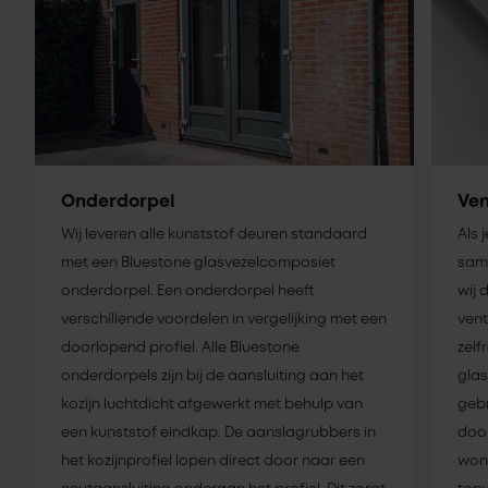
Onderdorpel
Ven
Wij leveren alle kunststof deuren standaard
Als 
met een Bluestone glasvezelcomposiet
same
onderdorpel. Een onderdorpel heeft
wij 
verschillende voordelen in vergelijking met een
vent
doorlopend profiel. Alle Bluestone
zelf
onderdorpels zijn bij de aansluiting aan het
glas
kozijn luchtdicht afgewerkt met behulp van
gebr
een kunststof eindkap. De aanslagrubbers in
door
het kozijnprofiel lopen direct door naar een
woni