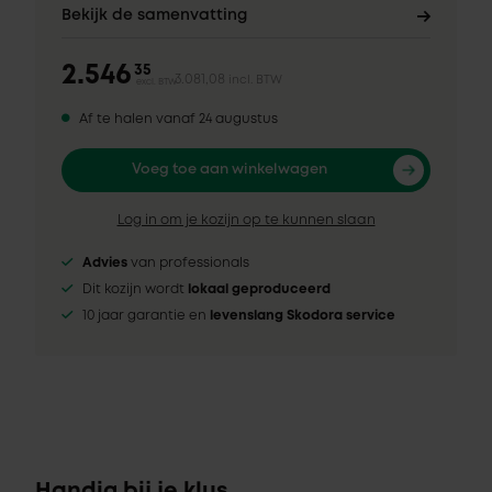
Bekijk de samenvatting
2.546
35
3.081,08
incl. BTW
excl. BTW
Af te halen vanaf 24 augustus
Voeg toe aan winkelwagen
Log in om je kozijn op te kunnen slaan
Advies
van professionals
Dit kozijn wordt
lokaal geproduceerd
10 jaar garantie en
levenslang Skodora service
Handig bij je klus