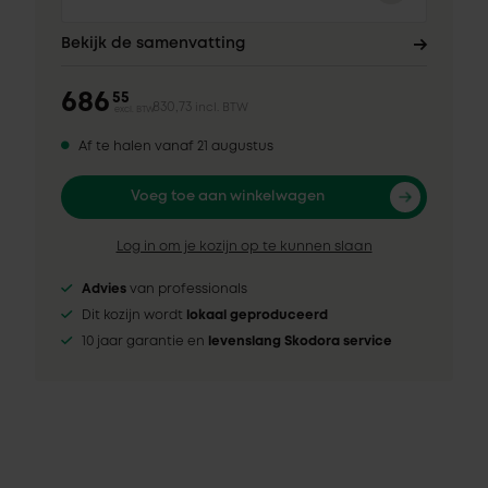
Bekijk de samenvatting
686
55
830,73
incl. BTW
excl. BTW
Af te halen vanaf 21 augustus
Voeg toe aan winkelwagen
Log in om je kozijn op te kunnen slaan
Advies
van professionals
Dit kozijn wordt
lokaal geproduceerd
10 jaar garantie en
levenslang Skodora service