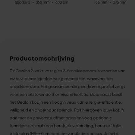
Skodora
250 mm
600 cm
66 mm
275 mm
Productomschrijving
Dit Gealan 2-vaks vast glas & draaikiepraam is voorzien van
twee verticaal geplaatste glaspanelen, waarvan één
draaikiepraam. Het geavanceerde meerkamer profiel zorgt
voor een uitstekende thermische isolatie. Daarnaast biedt
het Gealan kozijn een hoog niveau van energie-efficiëntie,
veiligheid en onderhoudsgemak. Pas hierboven jouw kozijn
aan met de gewenste afmetingen en voeg optionele
functies toe, zoals een houtlook verbinding, houtnerf folie,
triple glas (HR+++) en handige ventilatieroosters. Je hebt