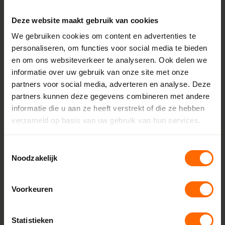
Profiel
S 9000 NL base
Deze website maakt gebruik van cookies
Inbouwdiepte
We gebruiken cookies om content en advertenties te
personaliseren, om functies voor social media te bieden
120 mm
en om ons websiteverkeer te analyseren. Ook delen we
Minimale breedte
informatie over uw gebruik van onze site met onze
600 mm
partners voor social media, adverteren en analyse. Deze
partners kunnen deze gegevens combineren met andere
Maximale breedte
informatie die u aan ze heeft verstrekt of die ze hebben
1795 mm
verzameld op basis van uw gebruik van hun services.
Minimale hoogte
872 mm
Toestemmingsselectie
Noodzakelijk
Maximale hoogte
3500 mm
Voorkeuren
Aanslag
18 mm
Statistieken