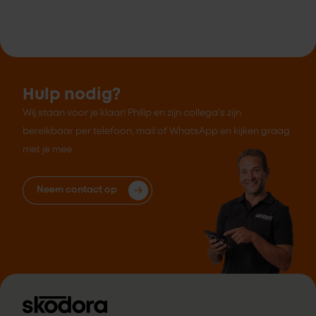
Hulp nodig?
Wij staan voor je klaar! Philip en zijn collega's zijn
bereikbaar per telefoon, mail of WhatsApp en kijken graag
met je mee.
Neem contact op