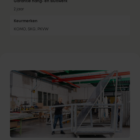
Garantie hang- en sluitwerk
2 jaar
Keurmerken
KOMO, SKG, PKVW