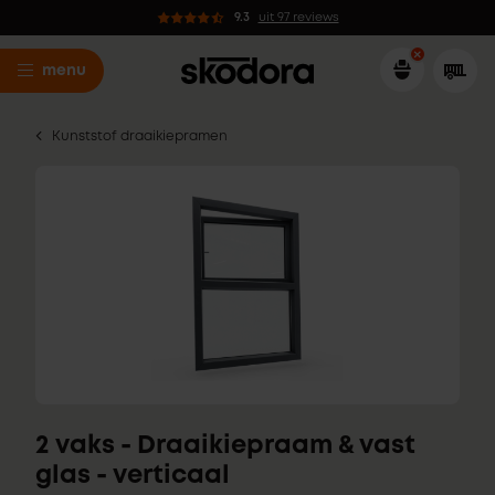
9.3
uit 97 reviews
menu
Kunststof draaikiepramen
2 vaks - Draaikiepraam & vast
glas - verticaal