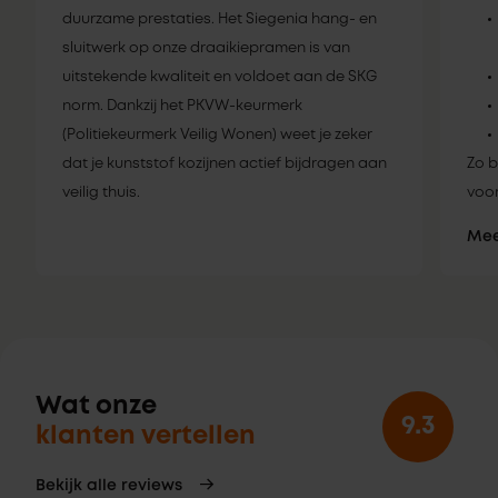
duurzame prestaties. Het Siegenia hang- en
sluitwerk op onze draaikiepramen is van
uitstekende kwaliteit en voldoet aan de SKG
norm. Dankzij het PKVW-keurmerk
(Politiekeurmerk Veilig Wonen) weet je zeker
dat je kunststof kozijnen actief bijdragen aan
Zo b
veilig thuis.
voor
Mee
Wat onze
9.3
klanten vertellen
Bekijk alle reviews