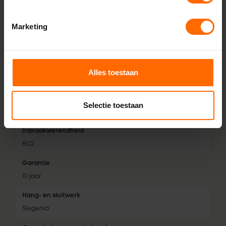
Glasdikte
Tot 52 mm
Marketing
Afdichtingsniveaus
3 dichtingen
Isolatiewaarde
Alles toestaan
Tot 0,74 W/m²K
Geluidsklasse
Selectie toestaan
Tot geluidsklasse 5
Inbraakwerendheid
RC2
Garantie
10 jaar
Hang- en sluitwerk
Siegenia