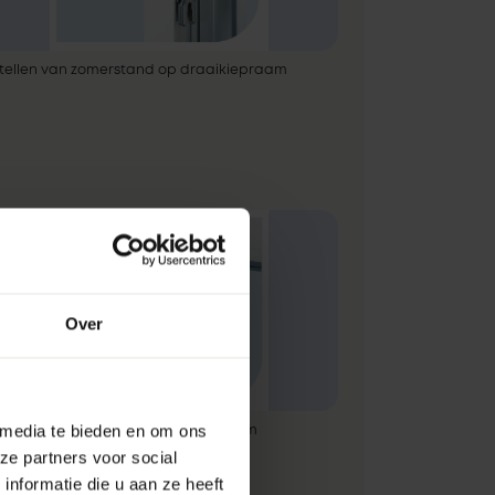
stellen van zomerstand op draaikiepraam
Over
 media te bieden en om ons
stellen winterstand op draaikiepraam
ze partners voor social
nformatie die u aan ze heeft