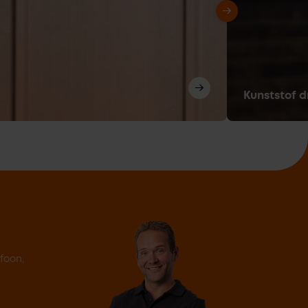
Kunststof d
efoon,