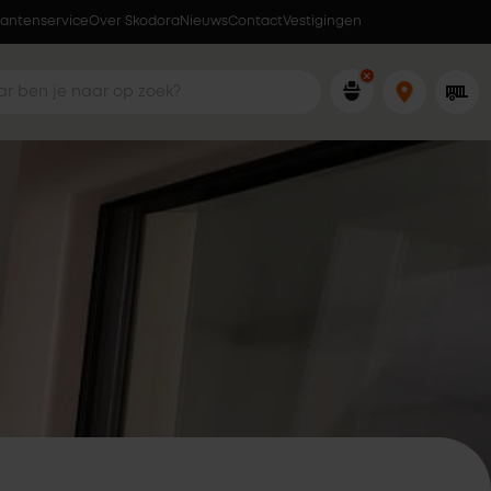
lantenservice
Over Skodora
Ophalen wanneer jou dat uitkomt
Nieuws
Contact
Vestigingen