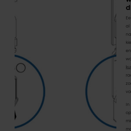
d
Ee
al
na
ki
en
wo
ku
ra
zo
va
In
op
mi
ma