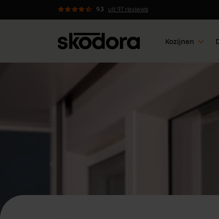
 kozijnen met 5 werkdagen klaar
9.3
uit 97 reviews
Kozijnen