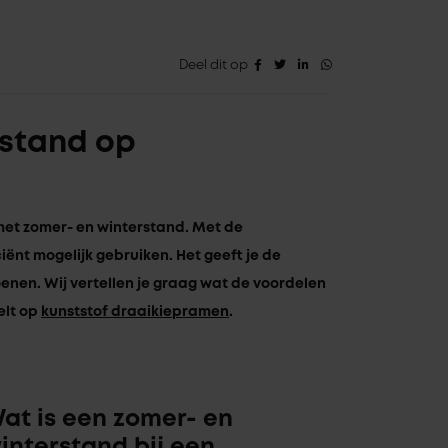
Deel dit op
rstand op
met zomer- en winterstand. Met de
iënt mogelijk gebruiken. Het geeft je de
enen. Wij vertellen je graag wat de voordelen
elt op
kunststof draaikiepramen
.
at is een zomer- en
interstand bij een