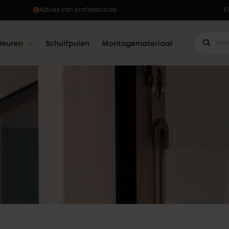
Advies van professionals
K
Deuren
Schuifpuien
Montagemateriaal