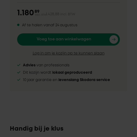
1.180
89
1.428,88
incl. BTW
excl. BTW
Af te halen vanaf 24 augustus
Voeg toe aan winkelwagen
Log in om je kozijn op te kunnen slaan
Advies
van professionals
Dit kozijn wordt
lokaal geproduceerd
10 jaar garantie en
levenslang Skodora service
Handig bij je klus