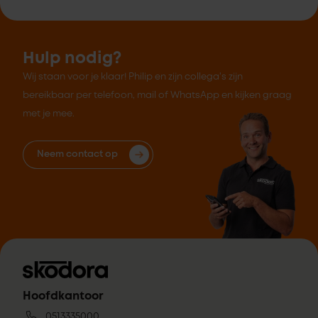
Hulp nodig?
Wij staan voor je klaar! Philip en zijn collega's zijn
bereikbaar per telefoon, mail of WhatsApp en kijken graag
met je mee.
Neem contact op
Hoofdkantoor
0513335000