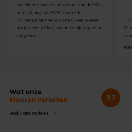
uitstekende kwaliteit en voldoet aan de SKG
norm. Dankzij het PKVW-keurmerk
(Politiekeurmerk Veilig Wonen) weet je zeker
dat je kunststof kozijnen actief bijdragen aan
Zo b
veilig thuis.
voor
Mee
Wat onze
9.3
klanten vertellen
Bekijk alle reviews