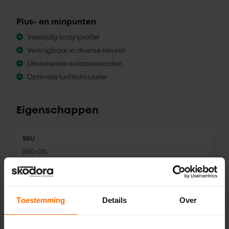
Plus- en minpunten
Veelzijdig kozijnprofiel
Verkrijgbaar in diverse kleuren
Uitstekende isolatiewaarden
Optimale luchtcirculatie
Eigenschappen
SKU
SKO-015
Merk
Gealan
Toestemming
Details
Over
Profiel
S 9000 NL base