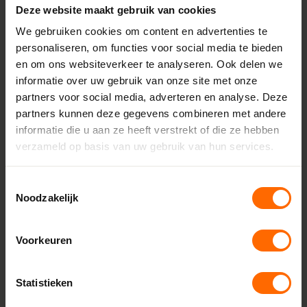
Deze website maakt gebruik van cookies
Inbouwdiepte
120 mm
We gebruiken cookies om content en advertenties te
personaliseren, om functies voor social media te bieden
Minimale breedte
en om ons websiteverkeer te analyseren. Ook delen we
1394 mm
informatie over uw gebruik van onze site met onze
partners voor social media, adverteren en analyse. Deze
Maximale breedte
partners kunnen deze gegevens combineren met andere
3900 mm
informatie die u aan ze heeft verstrekt of die ze hebben
Minimale hoogte
verzameld op basis van uw gebruik van hun services.
600 mm
Toestemmingsselectie
Maximale hoogte
Noodzakelijk
2100 mm
Aanslag
Voorkeuren
18 mm
Glasdikte
Statistieken
Tot 52 mm