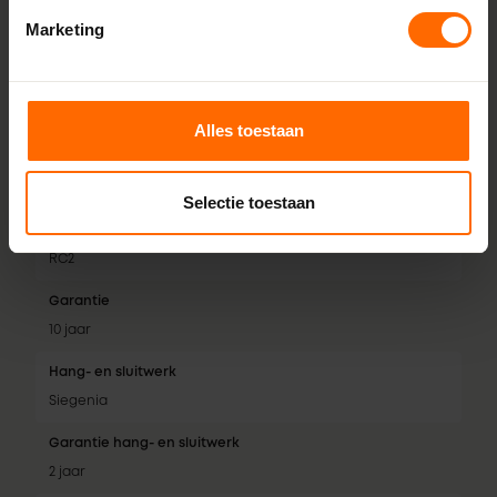
Afdichtingsniveaus
Marketing
3 dichtingen
Isolatiewaarde
Tot 0,74 W/m²K
Alles toestaan
Geluidsklasse
Tot geluidsklasse 5
Selectie toestaan
Inbraakwerendheid
RC2
Garantie
10 jaar
Hang- en sluitwerk
Siegenia
Garantie hang- en sluitwerk
2 jaar