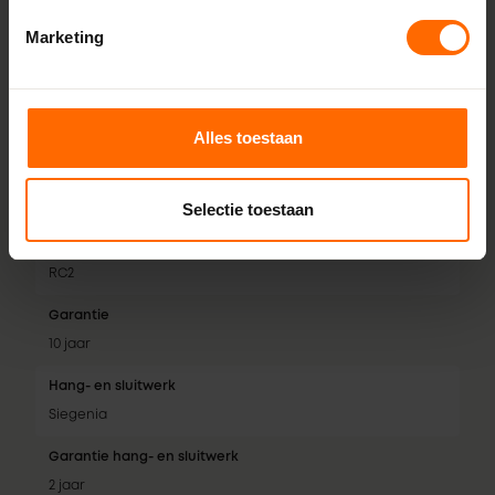
Afdichtingsniveaus
Marketing
3 dichtingen
Isolatiewaarde
Tot 0,74 W/m²K
Alles toestaan
Geluidsklasse
Tot geluidsklasse 5
Selectie toestaan
Inbraakwerendheid
RC2
Garantie
10 jaar
Hang- en sluitwerk
Siegenia
Garantie hang- en sluitwerk
2 jaar