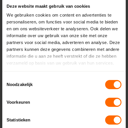
Deze website maakt gebruik van cookies
Inbouwdiepte
We gebruiken cookies om content en advertenties te
120 mm
personaliseren, om functies voor social media te bieden
Minimale breedte
en om ons websiteverkeer te analyseren. Ook delen we
1644 mm
informatie over uw gebruik van onze site met onze
partners voor social media, adverteren en analyse. Deze
Maximale breedte
partners kunnen deze gegevens combineren met andere
3900 mm
informatie die u aan ze heeft verstrekt of die ze hebben
verzameld op basis van uw gebruik van hun services.
Minimale hoogte
600 mm
Toestemmingsselectie
Maximale hoogte
Noodzakelijk
2100 mm
Aanslag
Voorkeuren
18 mm
Glasdikte
Statistieken
Tot 52 mm