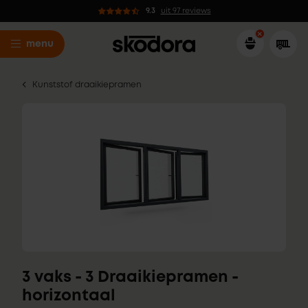
9.3
uit 97 reviews
menu
Kunststof draaikiepramen
3 vaks - 3 Draaikiepramen -
horizontaal