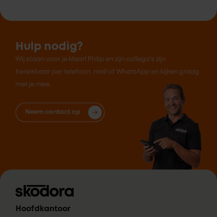
Hulp nodig?
Wij staan voor je klaar! Philip en zijn collega's zijn
bereikbaar per telefoon, mail of WhatsApp en kijken graag
met je mee.
Neem contact op
Hoofdkantoor