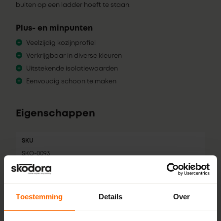
buiten op een ladder hoeft te staan.
Plus- en minpunten
Veelzijdig kozijnprofiel
Verkrijgbaar in diverse kleuren
Uitstekende isolatiewaarden
Eenvoudig schoon te maken
Eigenschappen
SKU
SKO-0093
Merk
Gealan
Toestemming
Details
Over
Profiel
S 9000 NL base