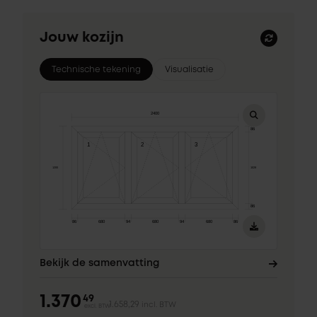
Jouw kozijn
Technische tekening
Visualisatie
Bekijk de samenvatting
1.370
49
1.658,29
incl. BTW
excl. BTW