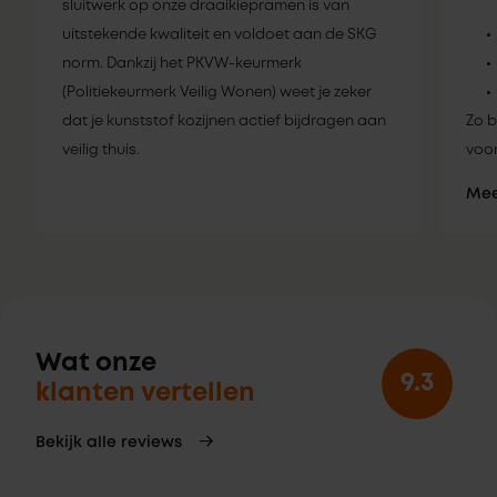
sluitwerk op onze draaikiepramen is van
uitstekende kwaliteit en voldoet aan de SKG
norm. Dankzij het PKVW-keurmerk
(Politiekeurmerk Veilig Wonen) weet je zeker
dat je kunststof kozijnen actief bijdragen aan
Zo b
veilig thuis.
voor
Mee
Wat onze
9.3
klanten vertellen
Bekijk alle reviews