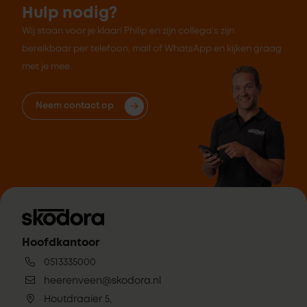
Hulp nodig?
Wij staan voor je klaar! Philip en zijn collega's zijn
bereikbaar per telefoon, mail of WhatsApp en kijken graag
met je mee.
Neem contact op
Hoofdkantoor
0513335000
heerenveen@skodora.nl
Houtdraaier 5,