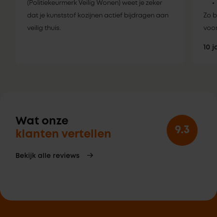
(Politiekeurmerk Veilig Wonen) weet je zeker
dat je kunststof kozijnen actief bijdragen aan
Zo b
veilig thuis.
voor
10 
Wat onze
9.3
klanten vertellen
Bekijk alle reviews