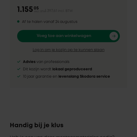
1.155
05
1.397,61
incl. BTW
excl. BTW
Af te halen vanaf 24 augustus
Voeg toe aan winkelwagen
Log in om je kozijn op te kunnen slaan
Advies
van professionals
Dit kozijn wordt
lokaal geproduceerd
10 jaar garantie en
levenslang Skodora service
Handig bij je klus