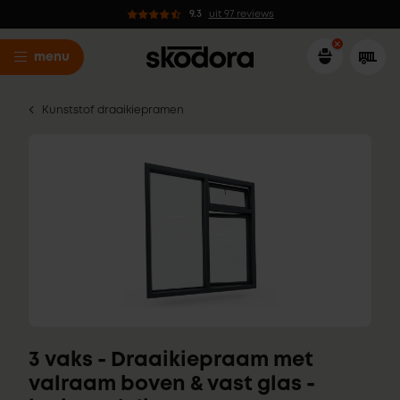
9.3
uit 97 reviews
menu
Kunststof draaikiepramen
3 vaks - Draaikiepraam met
valraam boven & vast glas -