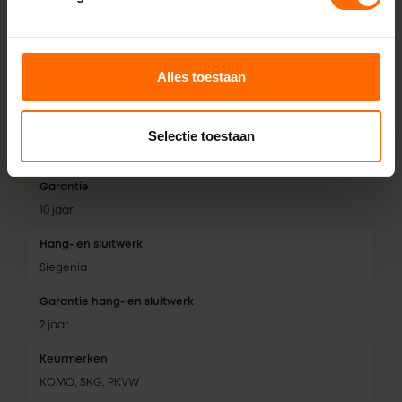
Isolatiewaarde
Tot 0,74 W/m²K
Geluidsklasse
Alles toestaan
Tot geluidsklasse 5
Inbraakwerendheid
Selectie toestaan
RC2
Garantie
10 jaar
Hang- en sluitwerk
Siegenia
Garantie hang- en sluitwerk
2 jaar
Keurmerken
KOMO, SKG, PKVW