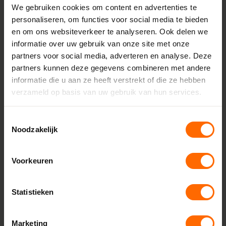
We gebruiken cookies om content en advertenties te
Minimale breedte
personaliseren, om functies voor social media te bieden
872 mm
en om ons websiteverkeer te analyseren. Ook delen we
Maximale breedte
informatie over uw gebruik van onze site met onze
3900 mm
partners voor social media, adverteren en analyse. Deze
partners kunnen deze gegevens combineren met andere
Minimale hoogte
informatie die u aan ze heeft verstrekt of die ze hebben
1122 mm
verzameld op basis van uw gebruik van hun services.
Maximale hoogte
Toestemmingsselectie
2850 mm
Noodzakelijk
Aanslag
18 mm
Voorkeuren
Glasdikte
Tot 52 mm
Statistieken
Afdichtingsniveaus
3 dichtingen
Marketing