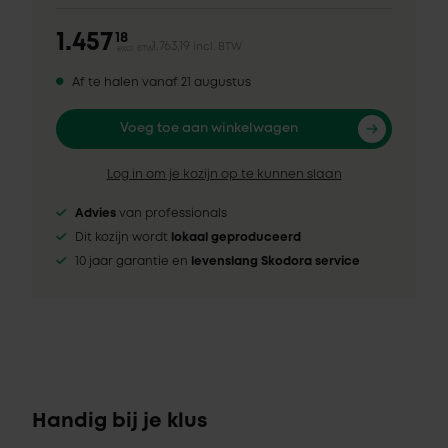
1.457
18
1.763,19
incl. BTW
excl. BTW
Af te halen vanaf 21 augustus
Voeg toe aan winkelwagen
Log in om je kozijn op te kunnen slaan
Advies
van professionals
Dit kozijn wordt
lokaal geproduceerd
10 jaar garantie en
levenslang Skodora service
Handig bij je klus