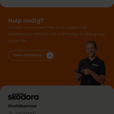
Hulp nodig?
Wij staan voor je klaar! Philip en zijn collega's zijn
bereikbaar per telefoon, mail of WhatsApp en kijken graag
met je mee.
Neem contact op
Hoofdkantoor
0513335000