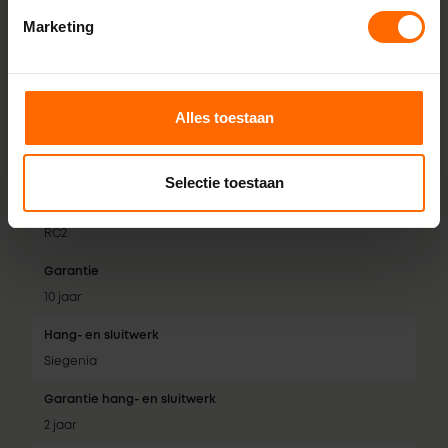
Afdichtingsniveaus
Marketing
3 dichtingen
Isolatiewaarde
Tot 0,74 W/m²K
Alles toestaan
Geluidsklasse
Tot geluidsklasse 5
Selectie toestaan
Inbraakwerendheid
RC2
Garantie
10 jaar
Hang- en sluitwerk
Siegenia
Garantie hang- en sluitwerk
2 jaar