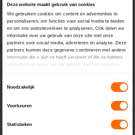
Deze website maakt gebruik van cookies
Inbouwdiepte
120 mm
We gebruiken cookies om content en advertenties te
personaliseren, om functies voor social media te bieden
Minimale breedte
en om ons websiteverkeer te analyseren. Ook delen we
1666 mm
informatie over uw gebruik van onze site met onze
partners voor social media, adverteren en analyse. Deze
Maximale breedte
partners kunnen deze gegevens combineren met andere
3900 mm
informatie die u aan ze heeft verstrekt of die ze hebben
Minimale hoogte
verzameld op basis van uw gebruik van hun services.
600 mm
Toestemmingsselectie
Maximale hoogte
Noodzakelijk
2100 mm
Aanslag
Voorkeuren
18 mm
Glasdikte
Statistieken
Tot 52 mm