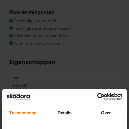
Plus- en minpunten
Veelzijdig kozijnprofiel
Verkrijgbaar in diverse kleuren
Uitstekende isolatiewaarden
Optimale luchtcirculatie
Eigenschappen
SKU
SKO-020
Merk
Gealan
Toestemming
Details
Over
Profiel
S 9000 NL base