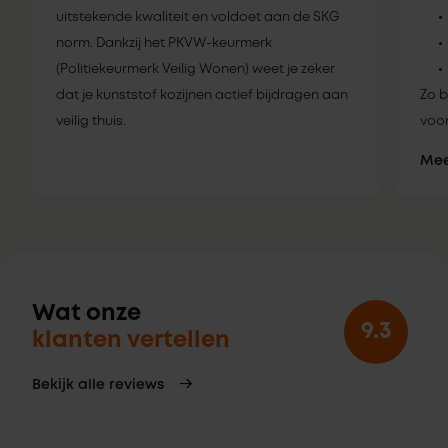
uitstekende kwaliteit en voldoet aan de SKG
norm. Dankzij het PKVW-keurmerk
(Politiekeurmerk Veilig Wonen) weet je zeker
dat je kunststof kozijnen actief bijdragen aan
Zo b
veilig thuis.
voor
Mee
Wat onze
9.3
klanten vertellen
Bekijk alle reviews