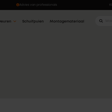
Advies van professionals
K
Deuren
Schuifpuien
Montagemateriaal