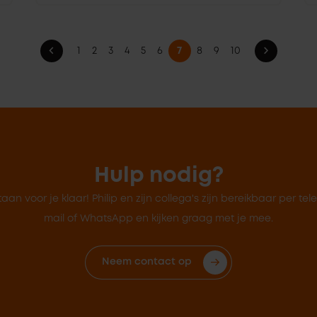
1
2
3
4
5
6
7
8
9
10
Hulp nodig?
taan voor je klaar! Philip en zijn collega's zijn bereikbaar per tel
mail of WhatsApp en kijken graag met je mee.
Neem contact op