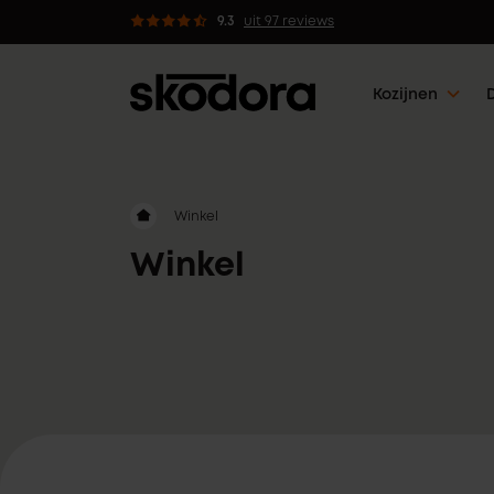
 kozijnen met 5 werkdagen klaar
9.3
uit 97 reviews
Kozijnen
Winkel
Winkel