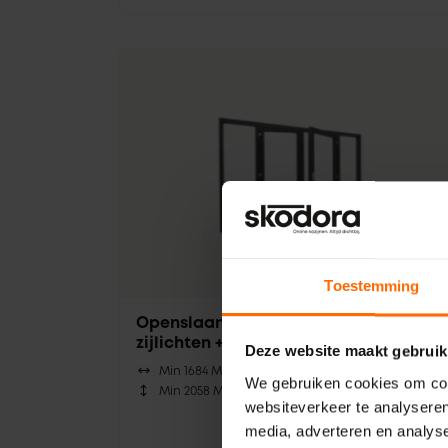
Toestemming
Openslaande tuindeuren met
zijlichten + borstwering
Deze website maakt gebruik
Min 1684 Mm |
Max 3900 Mm
We gebruiken cookies om cont
Min 2058 Mm |
Max 2498 Mm
websiteverkeer te analyseren
media, adverteren en analys