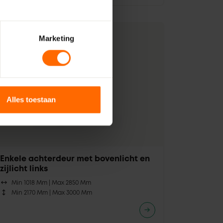
Marketing
Alles toestaan
Enkele achterdeur met bovenlicht en
zijlicht links
Min 1018 Mm |
Max 2850 Mm
Min 2170 Mm |
Max 3000 Mm