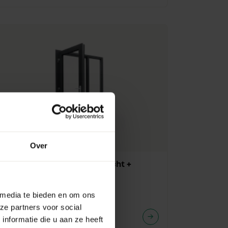
Over
Enkele achterdeur met zijlicht +
borstwering rechts
Min 1018 Mm |
Max 3868 Mm
 media te bieden en om ons
Min 1898 Mm |
Max 2498 Mm
ze partners voor social
nformatie die u aan ze heeft