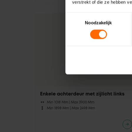
verstrekt of die ze hebben v
Toestemmingsselectie
Noodzakelijk
Enkele achterdeur met zijlicht links
Min 1018 Mm |
Max 3900 Mm
Min 1898 Mm |
Max 2498 Mm