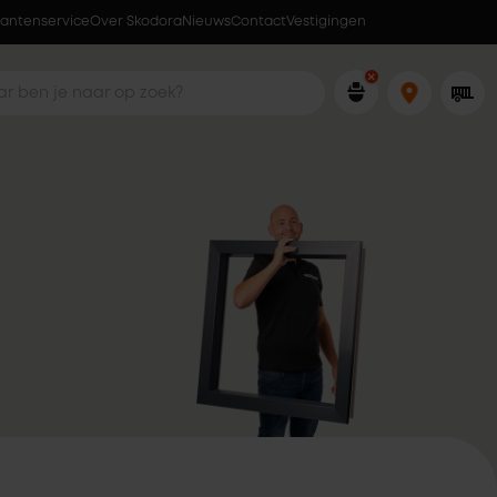
lantenservice
Over Skodora
Ophalen wanneer jou dat uitkomt
Nieuws
Contact
Vestigingen