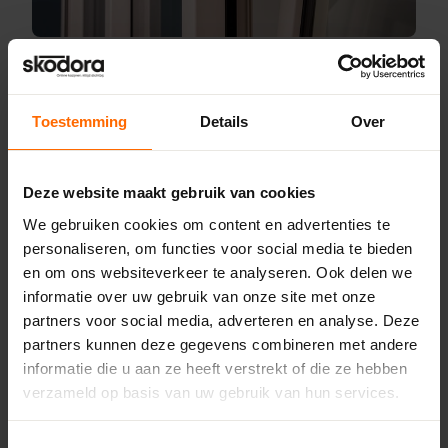
Preventieve maatregelen om
problemen met je draaikiepraam
te voorkomen
Toestemming
Details
Over
Voorkomen is altijd beter dan genezen. Regelmatig
onderhoud kan veel problemen voorkomen. Houd de
Deze website maakt gebruik van cookies
scharnieren en andere mechanische onderdelen schoon
We gebruiken cookies om content en advertenties te
en zorg ervoor dat er geen vuil of stof ophoopt. Controleer
personaliseren, om functies voor social media te bieden
ook de afdichtingen en vervang deze indien nodig om
en om ons websiteverkeer te analyseren. Ook delen we
tocht en warmteverlies te voorkomen. Het correct
informatie over uw gebruik van onze site met onze
gebruiken van je draaikiepraam, zonder het te forceren,
partners voor social media, adverteren en analyse. Deze
draagt bij aan de levensduur van het raam en voorkomt
partners kunnen deze gegevens combineren met andere
veel voorkomende problemen.
informatie die u aan ze heeft verstrekt of die ze hebben
verzameld op basis van uw gebruik van hun services.
Wanneer je professionele hulp
moet inschakelen
Toestemmingsselectie