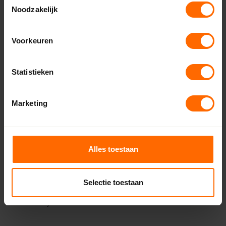
Noodzakelijk
Soms is het probleem wat ingewikkelder, zoals een
structurele beschadiging of een vervormd kozijn. Dan is het
vaak beter om professionele hulp in te schakelen. Een
Voorkeuren
expert kan deze problemen makkelijker en vaak beter
oplossen, waardoor verdere schade wordt voorkomen en
Statistieken
het raam weer perfect werkt.
Conclusie
Marketing
Als je draaikiepraam niet goed sluit, is het belangrijk om
snel in actie te komen. Met een paar eenvoudige stappen is
het probleem vaak zelf oplossen, maar in sommige
Alles toestaan
gevallen is het beter om een professional in te schakelen.
Zorg ervoor dat je draaikiepraam goed blijft functioneren
door het regelmatig te onderhouden en door problemen
Selectie toestaan
direct aan te pakken. Voor meer tips en advies kun je altijd
terecht bij Skodora.