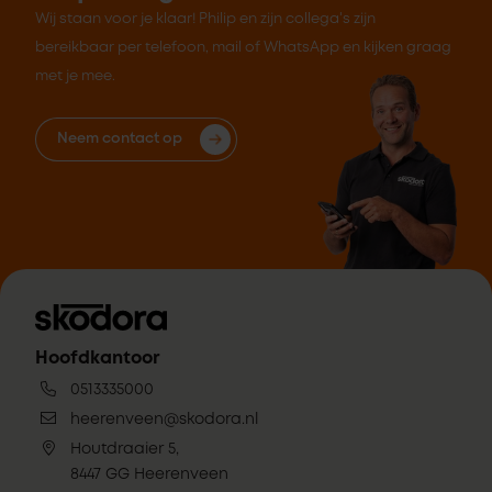
Wij staan voor je klaar! Philip en zijn collega's zijn
bereikbaar per telefoon, mail of WhatsApp en kijken graag
met je mee.
Neem contact op
Hoofdkantoor
0513335000
heerenveen@skodora.nl
Houtdraaier 5,
8447 GG Heerenveen