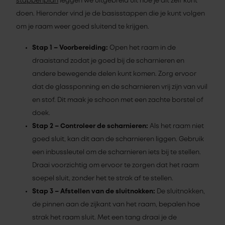
stappenplan
leggen we uitgebreid uit hoe je dit zelf kunt
doen. Hieronder vind je de basisstappen die je kunt volgen
om je raam weer goed sluitend te krijgen.
Stap 1 – Voorbereiding:
Open het raam in de
draaistand zodat je goed bij de scharnieren en
andere bewegende delen kunt komen. Zorg ervoor
dat de glassponning en de scharnieren vrij zijn van vuil
en stof. Dit maak je schoon met een zachte borstel of
doek.
Stap 2 – Controleer de scharnieren:
Als het raam niet
goed sluit, kan dit aan de scharnieren liggen. Gebruik
een inbussleutel om de scharnieren iets bij te stellen.
Draai voorzichtig om ervoor te zorgen dat het raam
soepel sluit, zonder het te strak af te stellen.
Stap 3 – Afstellen van de sluitnokken:
De sluitnokken,
de pinnen aan de zijkant van het raam, bepalen hoe
strak het raam sluit. Met een tang draai je de