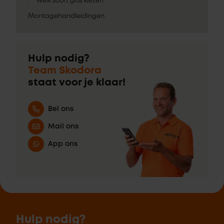
Welk soort glas kiezen
Montagehandleidingen
Hulp nodig?
Team Skodora
staat voor je klaar!
Bel ons
Mail ons
App ons
Hulp nodig?