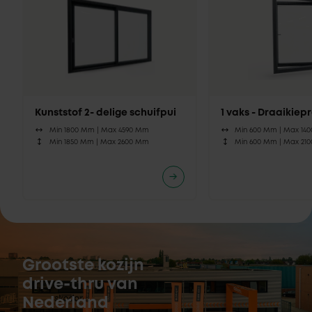
Kunststof 2- delige schuifpui
1 vaks - Draaikie
Min 1800 Mm |
Max 4590 Mm
Min 600 Mm |
Max 14
Min 1850 Mm |
Max 2600 Mm
Min 600 Mm |
Max 21
Grootste kozijn
drive-thru van
Nederland