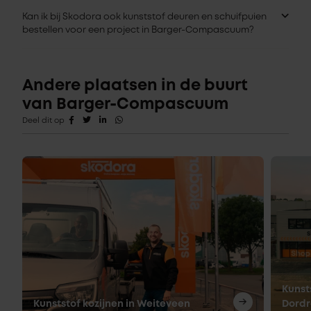
Kan ik bij Skodora ook kunststof deuren en schuifpuien
bestellen voor een project in Barger-Compascuum?
Andere plaatsen in de buurt
van Barger-Compascuum
Deel dit op
Kunst
Kunststof kozijnen in Weiteveen
Dordr