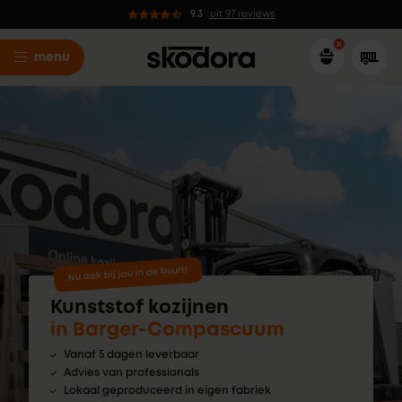
9.3
uit 97 reviews
menu
Nu ook bij jou in de buurt!
Kunststof kozijnen
in Barger-Compascuum
Vanaf 5 dagen leverbaar
Advies van professionals
Lokaal geproduceerd in eigen fabriek