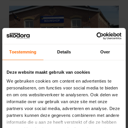
Toestemming
Details
Over
Pick-up point
Deze website maakt gebruik van cookies
Dieverbrug – Bouwcenter
We gebruiken cookies om content en advertenties te
Concordia
personaliseren, om functies voor social media te bieden
en om ons websiteverkeer te analyseren. Ook delen we
Dieverbrug 39,
informatie over uw gebruik van onze site met onze
7984 NH Dieverbrug
partners voor social media, adverteren en analyse. Deze
0513335000
partners kunnen deze gegevens combineren met andere
dieverbrug@skodora.nl
informatie die u aan ze heeft verstrekt of die ze hebben
Selecteren als mijn vestiging