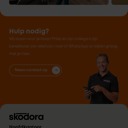
Hulp nodig?
Wij staan voor je klaar! Philip en zijn collega's zijn
bereikbaar per telefoon, mail of WhatsApp en kijken graag
met je mee.
Neem contact op
Hoofdkantoor