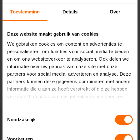
Toestemming
Details
Over
Pick-up point
Brakel - BouwPartner Büller
Deze website maakt gebruik van cookies
De Korterak 28,
We gebruiken cookies om content en advertenties te
5306 TD Brakel
0513335000
personaliseren, om functies voor social media te bieden
brakel@skodora.nl
en om ons websiteverkeer te analyseren. Ook delen we
informatie over uw gebruik van onze site met onze
Selecteren als mijn vestiging
partners voor social media, adverteren en analyse. Deze
partners kunnen deze gegevens combineren met andere
Bekijk vestiging info
informatie die u aan ze heeft verstrekt of die ze hebben
verzameld op basis van uw gebruik van hun services.
Toestemmingsselectie
Noodzakelijk
Lokaal geproduceerd in onze eigen
Voorkeuren
fabriek