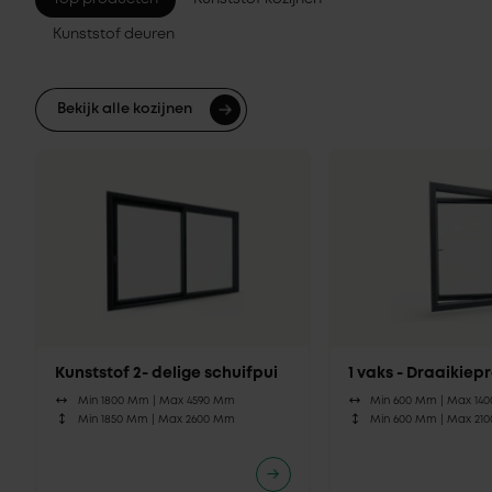
Kunststof deuren
Bekijk alle kozijnen
Kunststof 2- delige schuifpui
1 vaks - Draaikie
Min 1800 Mm |
Max 4590 Mm
Min 600 Mm |
Max 14
Min 1850 Mm |
Max 2600 Mm
Min 600 Mm |
Max 21