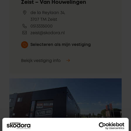
Zeist – Van Houwelingen
de la Reylaan 34,
3707 TM Zeist
0513335000
zeist@skodora.nl
Selecteren als mijn vestiging
Bekijk vestiging info