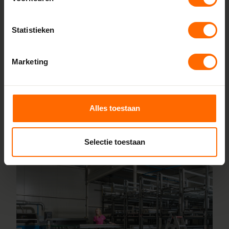
Bij Skodora bestel je kunststof kozijnen van topkwaliteit,
zonder omwegen. We produceren alles zelf in onze
Statistieken
fabrieken in Heerenveen en Meppel, wat zorgt voor scherpe
prijzen en korte productietijden. Jouw kozijnen stel je
Marketing
samen met onze online configurator en vanaf vijf
werkdagen liggen ze klaar bij een van onze vestigingen in
de buurt Benschop. Heb je vragen? Dan staan onze
vakmensen direct voor je klaar.
Alles toestaan
Lees meer over onze fabriek
Selectie toestaan