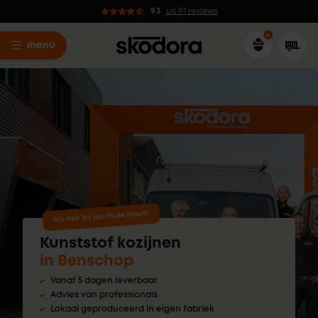
9.3
uit 97 reviews
menu
Nu ook bij jou in de buurt!
Kunststof kozijnen
in Benschop
Vanaf 5 dagen leverbaar
Advies van professionals
Lokaal geproduceerd in eigen fabriek