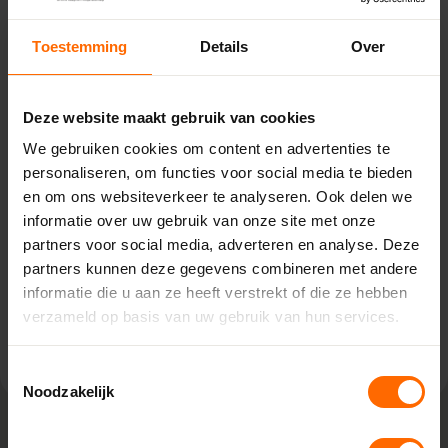
Toestemming
Details
Over
Pick-up point
Deze website maakt gebruik van cookies
Brakel - BouwPartner Büller
We gebruiken cookies om content en advertenties te
De Korterak 28,
personaliseren, om functies voor social media te bieden
5306 TD Brakel
en om ons websiteverkeer te analyseren. Ook delen we
0513335000
informatie over uw gebruik van onze site met onze
brakel@skodora.nl
partners voor social media, adverteren en analyse. Deze
partners kunnen deze gegevens combineren met andere
Selecteren als mijn vestiging
informatie die u aan ze heeft verstrekt of die ze hebben
verzameld op basis van uw gebruik van hun services.
Bekijk vestiging info
Toestemmingsselectie
Noodzakelijk