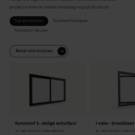
project samen en bestel vandaag nog bij Skodora!
Top producten
Kunststof kozijnen
Kunststof deuren
Bekijk alle kozijnen
Kunststof 2- delige schuifpui
1 vaks - Draaikie
Min 1800 Mm |
Max 4590 Mm
Min 600 Mm |
Max 14