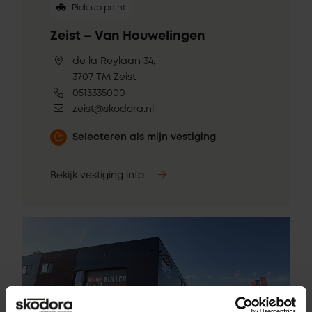
Pick-up point
Zeist – Van Houwelingen
de la Reylaan 34,
3707 TM Zeist
0513335000
zeist@skodora.nl
Selecteren als mijn vestiging
Bekijk vestiging info