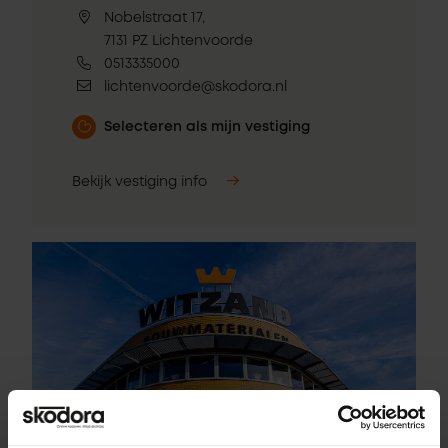
Nobelstraat 17,
7131 PZ Lichtenvoorde
0513335000
lichtenvoorde@skodora.nl
Selecteren als mijn vestiging
Bekijk vestiging info