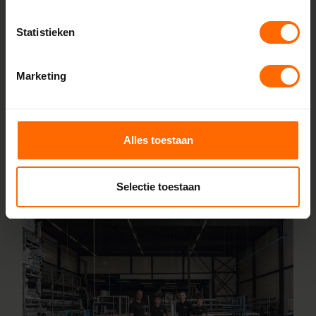
Doordat we alles zelf produceren in onze fabrieken in
Statistieken
Heerenveen en Meppel, houden we de lijnen kort en de
prijzen scherp. Je bestelt rechtstreeks bij de bron, zonder
tussenhandel. Configureer jouw kozijnen online en wij
Marketing
leveren ze vanaf 5 werkdagen af bij een van onze
vestigingen in de buurt van Brummen. Heb je hulp nodig bij
inmeten of specifieke wensen? Ons team staat voor je
Alles toestaan
klaar.
Lees meer over onze fabriek
Selectie toestaan