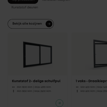
Kunststof deuren
Bekijk alle kozijnen
Kunststof 2- delige schuifpui
1 vaks - Draaikie
Min 1800 Mm |
Max 4590 Mm
Min 600 Mm |
Max 14
Min 1850 Mm |
Max 2600 Mm
Min 600 Mm |
Max 21