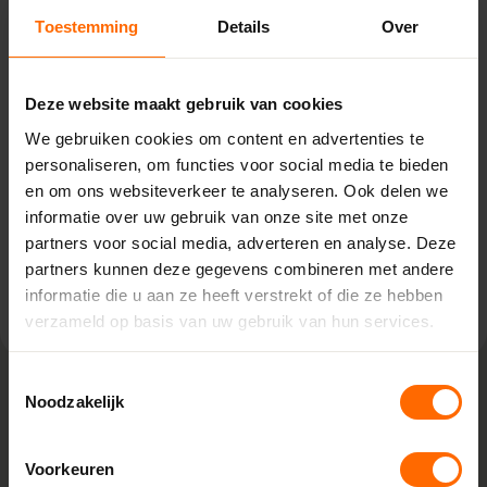
Pick-up point
Toestemming
Details
Over
Eibergen – Witzand
Kiefteweg 2,
Deze website maakt gebruik van cookies
7151 HT Eibergen
We gebruiken cookies om content en advertenties te
0513335000
personaliseren, om functies voor social media te bieden
eibergen@skodora.nl
en om ons websiteverkeer te analyseren. Ook delen we
informatie over uw gebruik van onze site met onze
Selecteren als mijn vestiging
partners voor social media, adverteren en analyse. Deze
partners kunnen deze gegevens combineren met andere
Bekijk vestiging info
informatie die u aan ze heeft verstrekt of die ze hebben
verzameld op basis van uw gebruik van hun services.
Toestemmingsselectie
Noodzakelijk
Lokaal geproduceerd in onze eigen
fabriek
Voorkeuren
Skodora maakt kunststof kozijnen bestellen eenvoudig.