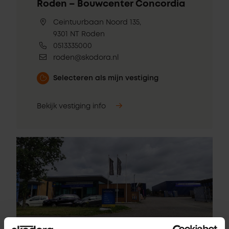
Roden – Bouwcenter Concordia
Ceintuurbaan Noord 135,
9301 NT Roden
0513335000
roden@skodora.nl
Selecteren als mijn vestiging
Bekijk vestiging info