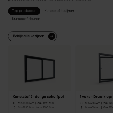
Top producten
Kunststof kozijnen
Kunststof deuren
Bekijk alle kozijnen
Kunststof 2- delige schuifpui
1 vaks - Draaikie
Min 1800 Mm |
Max 4590 Mm
Min 600 Mm |
Max 14
Min 1850 Mm |
Max 2600 Mm
Min 600 Mm |
Max 21