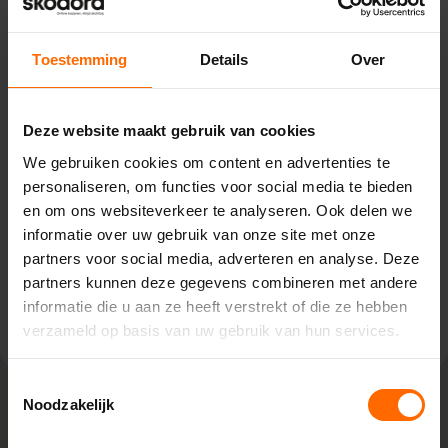
Pick-up point
Toestemming
Details
Over
Hoogeveen – Bouwcenter
Concordia
Deze website maakt gebruik van cookies
Stephensonstraat 39,
7903 AS Hoogeveen
We gebruiken cookies om content en advertenties te
0513335000
personaliseren, om functies voor social media te bieden
hoogeveen@skodora.nl
en om ons websiteverkeer te analyseren. Ook delen we
informatie over uw gebruik van onze site met onze
Selecteren als mijn vestiging
partners voor social media, adverteren en analyse. Deze
partners kunnen deze gegevens combineren met andere
Bekijk vestiging info
informatie die u aan ze heeft verstrekt of die ze hebben
verzameld op basis van uw gebruik van hun services.
Toestemmingsselectie
Noodzakelijk
Lokaal geproduceerd in onze eigen