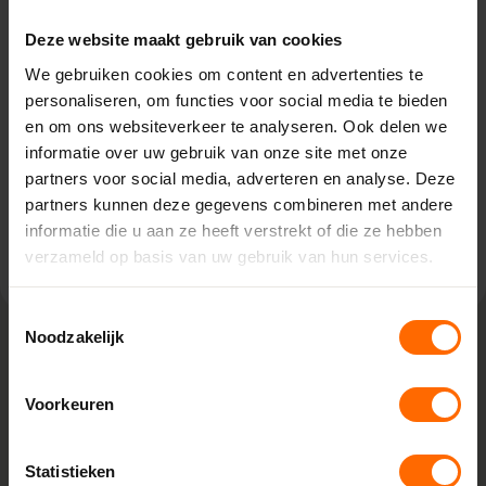
Meppel – Bouwcenter Concordia
Deze website maakt gebruik van cookies
Pieter Mastebroekweg 28,
We gebruiken cookies om content en advertenties te
7942 JZ Meppel
personaliseren, om functies voor social media te bieden
0513335000
en om ons websiteverkeer te analyseren. Ook delen we
meppel@skodora.nl
informatie over uw gebruik van onze site met onze
Selecteren als mijn vestiging
partners voor social media, adverteren en analyse. Deze
partners kunnen deze gegevens combineren met andere
informatie die u aan ze heeft verstrekt of die ze hebben
Bekijk vestiging info
verzameld op basis van uw gebruik van hun services.
Toestemmingsselectie
Noodzakelijk
Lokaal geproduceerd in onze eigen
Voorkeuren
fabriek
Skodora maakt kunststof kozijnen bestellen eenvoudig.
Doordat we alles zelf produceren in onze fabrieken in
Statistieken