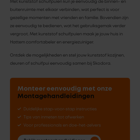
Met kunststof schuifpuien kun je eenvoudig de binnen- en
buitenruimte met elkaar verbinden, wat perfect is voor
gezellige momenten met vrienden en familie. Bovendien zijn
ze eenvoudig te bedienen, wat het gebruiksgemak verder
vergroot. Met kunststof schuifpuien maak je jouw huis in
Hattem comfortabeler en energiezuiniger.
Ontdek de mogelijkheden en stel jouw kunststof kozijnen,
deuren of schuifpui eenvoudig samen bij Skodora.
Monteer eenvoudig met onze
Montagehandleidingen
Duidelijke stap-voor-stap instructies
Tips van inmeten tot afwerken
Voor professionals en doe-het-zelvers