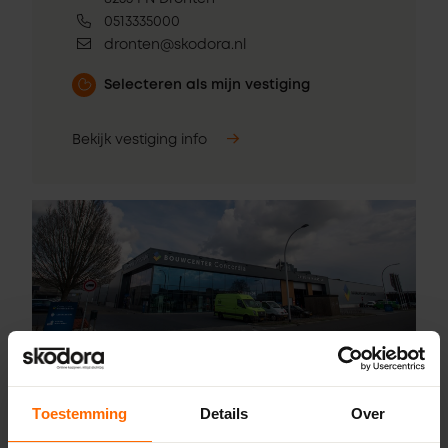
0513335000
dronten@skodora.nl
Selecteren als mijn vestiging
Bekijk vestiging info
Toestemming
Details
Over
Pick-up point