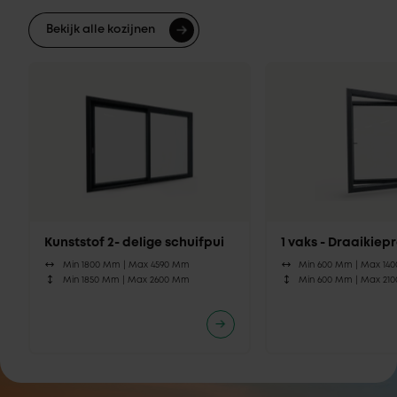
Bekijk alle kozijnen
Kunststof 2- delige schuifpui
1 vaks - Draaikie
Min 1800 Mm |
Max 4590 Mm
Min 600 Mm |
Max 14
Min 1850 Mm |
Max 2600 Mm
Min 600 Mm |
Max 21