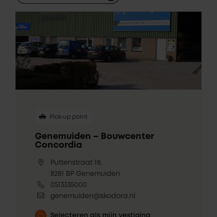
Pick-up point
Genemuiden – Bouwcenter
Concordia
Puttenstraat 18,
8281 BP Genemuiden
0513335000
genemuiden@skodora.nl
Selecteren als mijn vestiging