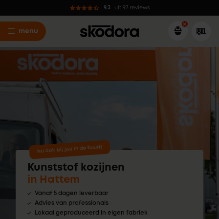
9.3
uit 97 reviews
menu
Nu ook bij jou in de buurt!
Kunststof kozijnen
in Hattem
Vanaf 5 dagen leverbaar
Advies van professionals
Lokaal geproduceerd in eigen fabriek