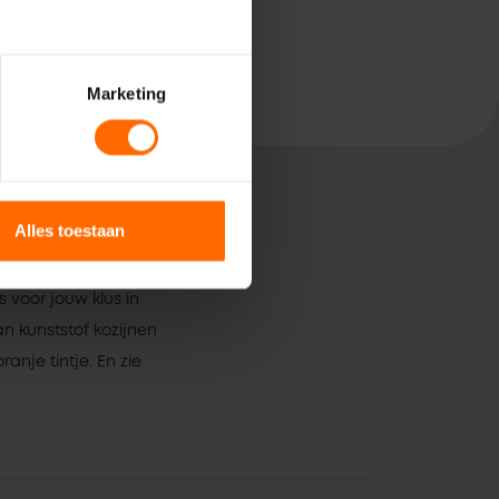
Marketing
Alles toestaan
, bestaande uit pure
 voor jouw klus in
n kunststof kozijnen
anje tintje. En zie