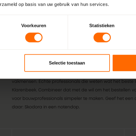
erzameld op basis van uw gebruik van hun services.
Voorkeuren
Statistieken
Selectie toestaan
Wij zijn Skodora. Een gepassioneerd, lokaal familiebedrijf
vakmensen. Echte professionals die weten wat het beste is
Klarenbeek. Combineer dat met de wil om het bestellen va
voor bouwprofessionals simpeler te maken. Geef het een or
daar: Skodora in een notendop.