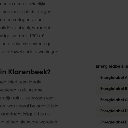
duur en een aanzienlijke
tstekende isolatie dragen
ort en verlagen ze het
s als Klarenbeek, waar het
rdgasverbruik 1.201 m³
 in een toekomstbestendige
en van zowel oudere woningen
Energielabels i
 in Klarenbeek?
Energielabel A
sen, biedt een ideale
Energielabel B
nvesteren in duurzame
 zijn talrijk: ze zorgen voor
Energielabel C
t, wat vooral belangrijk is in
Energielabel D
 aandacht krijgt. Of je nu
ng of een nieuwbouwproject,
Energielabel E