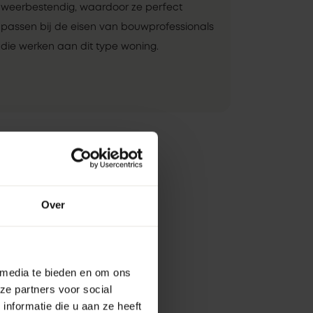
weerbestendig, waardoor ze perfect
passen bij de eisen van bouwprofessionals
die werken aan dit type woning.
Over
 media te bieden en om ons
ze partners voor social
nformatie die u aan ze heeft