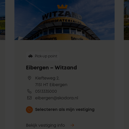
Pick-up point
Eibergen – Witzand
Kiefteweg 2,
7151 HT Eibergen
0513335000
eibergen@skodora.nl
Selecteren als mijn vestiging
Bekijk vestiging info