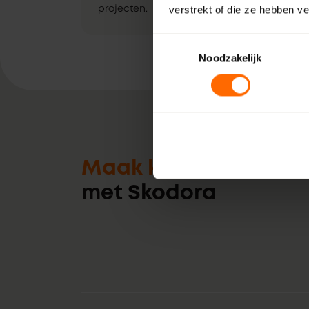
verstrekt of die ze hebben v
projecten.
Toestemmingsselectie
Noodzakelijk
Maak kennis
met Skodora