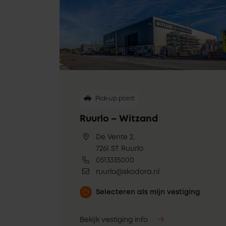
Pick-up point
Ruurlo – Witzand
De Vente 2,
7261 ST Ruurlo
0513335000
ruurlo@skodora.nl
Selecteren als mijn vestiging
Bekijk vestiging info