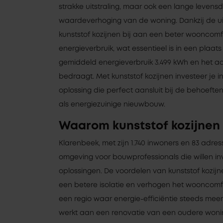
strakke uitstraling, maar ook een lange levens
waardeverhoging van de woning. Dankzij de ui
kunststof kozijnen bij aan een beter wooncomf
energieverbruik, wat essentieel is in een plaat
gemiddeld energieverbruik 3.499 kWh en het aa
bedraagt. Met kunststof kozijnen investeer je
oplossing die perfect aansluit bij de behoeft
als energiezuinige nieuwbouw.
Waarom kunststof kozijnen
Klarenbeek, met zijn 1.740 inwoners en 83 adres
omgeving voor bouwprofessionals die willen i
oplossingen. De voordelen van kunststof kozijnen
een betere isolatie en verhogen het wooncomfor
een regio waar energie-efficiëntie steeds meer
werkt aan een renovatie van een oudere woni