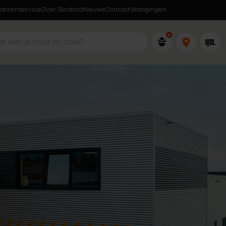
lantenservice
Over Skodora
Lokaal geproduceerd in eigen fabriek
Nieuws
Contact
Vestigingen