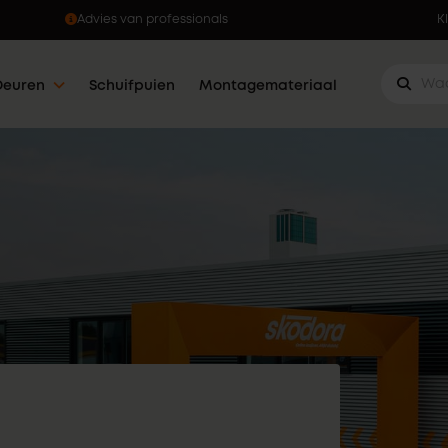
Ophalen wanneer jou dat uitkomt
K
Deuren
Schuifpuien
Montagemateriaal