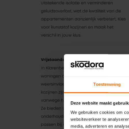
uitstekende isolatie en verminderen
geluidsoverlast, wat de kwaliteit van de
appartementen aanzienlijk verbetert. Kies
voor kunststof kozijnen en maak het
verschil in jouw klus.
Vrijstaande woningen
In Klarenbeek staan 375 vrijstaande
woningen die meer blootstaan aan
Toestemming
weersinvloeden en inbraak. Kunststof
kozijnen zijn ideaal voor deze klussen
vanwege hun duurzaamheid en veiligheid.
Deze website maakt gebruik
Ze bieden uitstekende isolatie en zijn
We gebruiken cookies om cont
onderhoudsarm, waardoor ze perfect
websiteverkeer te analyseren
passen bij de eisen van vrijstaande
media, adverteren en analys