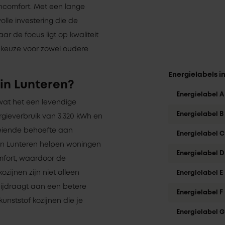
oncomfort. Met een lange
olle investering die de
r de focus ligt op kwaliteit
 keuze voor zowel oudere
Energielabels i
in Lunteren?
Energielabel A
 wat het een levendige
Energielabel B
ieverbruik van 3.320 kWh en
oeiende behoefte aan
Energielabel C
n in Lunteren helpen woningen
Energielabel D
omfort, waardoor de
zijnen zijn niet alleen
Energielabel E
ijdraagt aan een betere
Energielabel F
kunststof kozijnen die je
Energielabel G