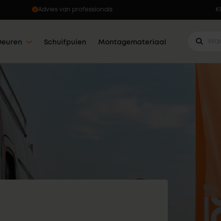
Ophalen wanneer jou dat uitkomt
K
Deuren
Schuifpuien
Montagemateriaal