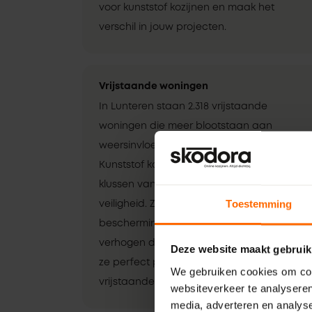
voor kunststof kozijnen en maak het
verschil in jouw projecten.
Vrijstaande woningen
In Lunteren staan 2.318 vrijstaande
woningen die meer blootstaan aan
weersinvloeden en inbraakrisico’s.
Kunststof kozijnen zijn ideaal voor deze
klussen vanwege hun duurzaamheid en
Toestemming
veiligheid. Ze bieden uitstekende
bescherming tegen de elementen en
verhogen de inbraakbeveiliging, waardoor
Deze website maakt gebruik
ze perfect passen bij de eisen van
We gebruiken cookies om cont
vrijstaande woningen.
websiteverkeer te analyseren
media, adverteren en analys