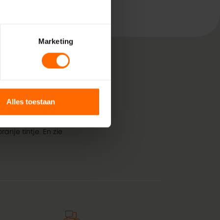
Marketing
, bestaande uit pure
Alles toestaan
 voor jouw klus in
kunststof kozijnen
anje tintje. En zie