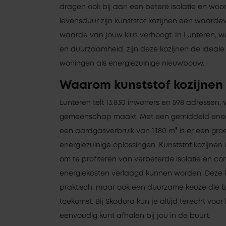
dragen ook bij aan een betere isolatie en wo
levensduur zijn kunststof kozijnen een waardev
waarde van jouw klus verhoogt. In Lunteren, waa
en duurzaamheid, zijn deze kozijnen de ideale
woningen als energiezuinige nieuwbouw.
Waarom kunststof kozijnen 
Lunteren telt 13.830 inwoners en 598 adressen,
gemeenschap maakt. Met een gemiddeld energ
een aardgasverbruik van 1.180 m³ is er een gr
energiezuinige oplossingen. Kunststof kozijne
om te profiteren van verbeterde isolatie en c
energiekosten verlaagd kunnen worden. Deze ko
praktisch, maar ook een duurzame keuze die b
toekomst. Bij Skodora kun je altijd terecht voor 
eenvoudig kunt afhalen bij jou in de buurt.