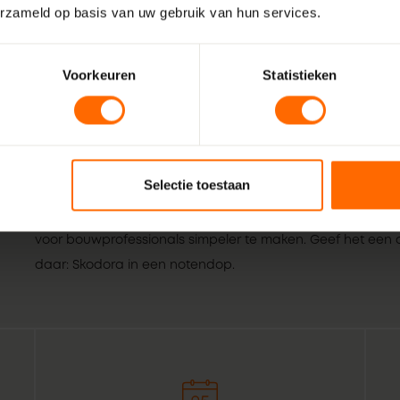
erzameld op basis van uw gebruik van hun services.
Voorkeuren
Statistieken
Wij zijn Skodora. Een gepassioneerd, lokaal familiebedrijf
Selectie toestaan
vakmensen. Echte professionals die weten wat het beste is
Lunteren. Combineer dat met de wil om het bestellen van 
voor bouwprofessionals simpeler te maken. Geef het een or
daar: Skodora in een notendop.