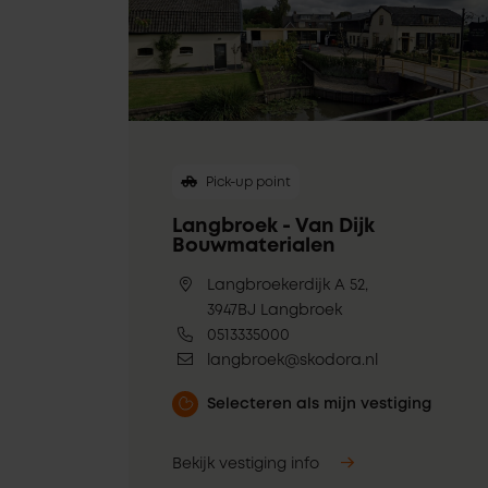
Pick-up point
Langbroek - Van Dijk
Bouwmaterialen
Langbroekerdijk A 52,
3947BJ Langbroek
0513335000
langbroek@skodora.nl
Selecteren als mijn vestiging
Bekijk vestiging info