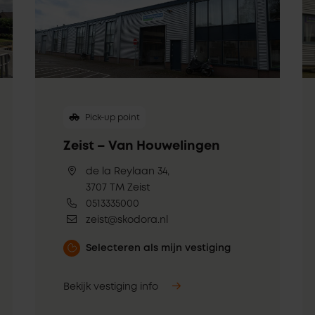
Pick-up point
Zeist – Van Houwelingen
de la Reylaan 34,
3707 TM Zeist
0513335000
zeist@skodora.nl
Selecteren als mijn vestiging
Bekijk vestiging info