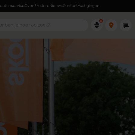
lantenservice
Over Skodora
Lokaal geproduceerd in eigen fabriek
Nieuws
Contact
Vestigingen