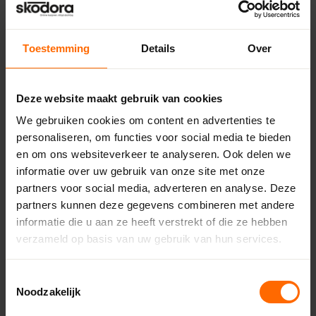
Toestemming
Details
Over
Deze website maakt gebruik van cookies
Pick-up point
We gebruiken cookies om content en advertenties te
personaliseren, om functies voor social media te bieden
Steenwijk – Bouwcenter
en om ons websiteverkeer te analyseren. Ook delen we
Concordia
informatie over uw gebruik van onze site met onze
Korte Baan 4,
partners voor social media, adverteren en analyse. Deze
8331 LA Steenwijk
partners kunnen deze gegevens combineren met andere
0513335000
informatie die u aan ze heeft verstrekt of die ze hebben
steenwijk@skodora.nl
verzameld op basis van uw gebruik van hun services.
Selecteren als mijn vestiging
Toestemmingsselectie
Noodzakelijk
Bekijk vestiging info