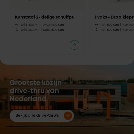
Kunststof 2- delige schuifpui
1 vaks - Draaikie
Min 1800 Mm |
Max 4590 Mm
Min 600 Mm |
Max 14
Min 1850 Mm |
Max 2600 Mm
Min 600 Mm |
Max 21
Grootste kozijn
drive-thru van
Nederland
Bekijk alle drive-thru's