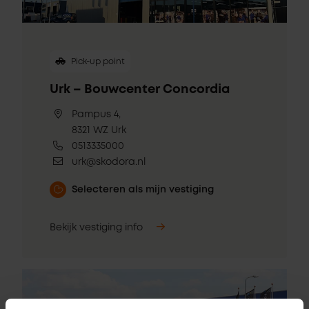
Pick-up point
Urk – Bouwcenter Concordia
Pampus 4,
8321 WZ Urk
0513335000
urk@skodora.nl
Selecteren als mijn vestiging
Bekijk vestiging info