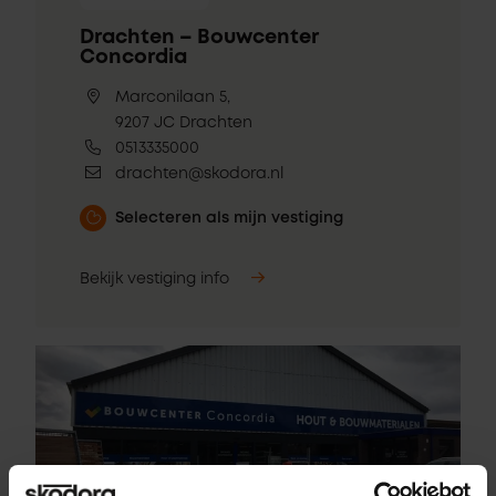
Drachten – Bouwcenter
Concordia
Marconilaan 5,
9207 JC Drachten
0513335000
drachten@skodora.nl
Selecteren als mijn vestiging
Bekijk vestiging info