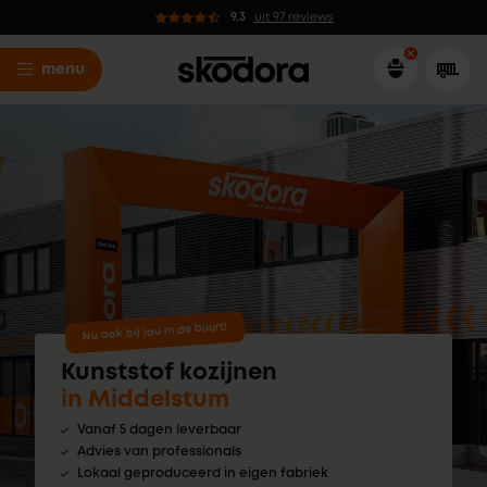
9.3
uit 97 reviews
menu
Nu ook bij jou in de buurt!
Kunststof kozijnen
in Middelstum
Vanaf 5 dagen leverbaar
Advies van professionals
Lokaal geproduceerd in eigen fabriek