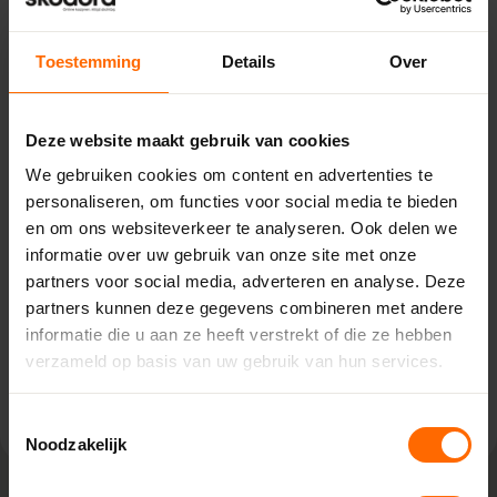
Toestemming
Details
Over
Pick-up point
Oosterwolde – Bouwcenter
Deze website maakt gebruik van cookies
Concordia
We gebruiken cookies om content en advertenties te
Venekoterweg 19,
personaliseren, om functies voor social media te bieden
8431 HG Oosterwolde
en om ons websiteverkeer te analyseren. Ook delen we
0513335000
informatie over uw gebruik van onze site met onze
oosterwolde@skodora.nl
partners voor social media, adverteren en analyse. Deze
partners kunnen deze gegevens combineren met andere
Selecteren als mijn vestiging
informatie die u aan ze heeft verstrekt of die ze hebben
verzameld op basis van uw gebruik van hun services.
Bekijk vestiging info
Toestemmingsselectie
Noodzakelijk