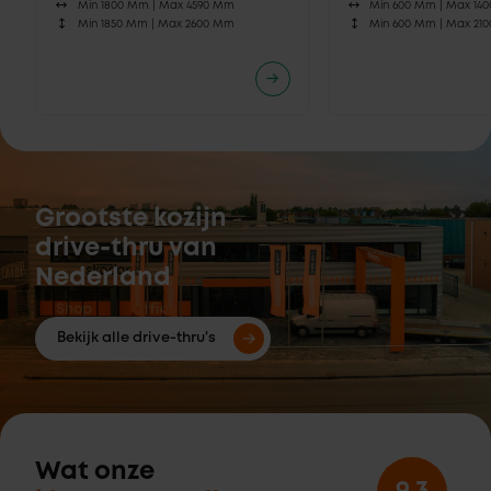
Min 1800 Mm |
Max 4590 Mm
Min 600 Mm |
Max 14
Min 1850 Mm |
Max 2600 Mm
Min 600 Mm |
Max 21
Grootste kozijn
drive-thru van
Nederland
Bekijk alle drive-thru's
Wat onze