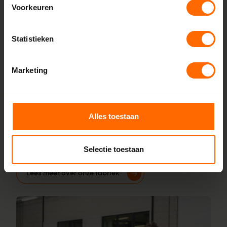
Voorkeuren
Lokaal geproduceerd in onze eigen
fabriek
Statistieken
Rechtstreeks bestellen bij de fabrikant, dat doe je bij
Skodora. Vanuit onze fabrieken in Heerenveen en Meppel
Marketing
leveren we kunststof kozijnen van hoge kwaliteit tegen een
eerlijke prijs. Dankzij korte productietijden kun je jouw
bestelling al vanaf 5 werkdagen afhalen in de buurt van
Middelstum. Stel je kozijnen online samen en wij leveren ze
Alles toestaan
vanaf 5 werkdagen af bij een vestiging in de buurt. Ook
voor advies over maatwerk of montage helpen onze
Selectie toestaan
vakmensen je graag.
Lees meer over onze fabriek