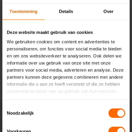
Toestemming
Details
Over
Pick-up point
Lichtenvoorde – Witzand
Deze website maakt gebruik van cookies
Nobelstraat 17,
7131 PZ Lichtenvoorde
We gebruiken cookies om content en advertenties te
0513335000
personaliseren, om functies voor social media te bieden
lichtenvoorde@skodora.nl
en om ons websiteverkeer te analyseren. Ook delen we
informatie over uw gebruik van onze site met onze
Selecteren als mijn vestiging
partners voor social media, adverteren en analyse. Deze
partners kunnen deze gegevens combineren met andere
Bekijk vestiging info
informatie die u aan ze heeft verstrekt of die ze hebben
verzameld op basis van uw gebruik van hun services.
Toestemmingsselectie
Noodzakelijk
Lokaal geproduceerd in onze eigen
fabriek
Voorkeuren