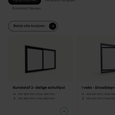
Top producten
Kunststof kozijnen
Kunststof deuren
Bekijk alle kozijnen
Kunststof 2- delige schuifpui
1 vaks - Draaikie
Min 1800 Mm |
Max 4590 Mm
Min 600 Mm |
Max 14
Min 1850 Mm |
Max 2600 Mm
Min 600 Mm |
Max 21