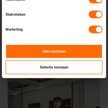
Bij Skodora bestel je kunststof kozijnen rechtstreeks bij de
bron, zonder tussenhandelaren. Met onze fabrieken in
Statistieken
Heerenveen en Meppel garanderen we scherpe prijzen,
korte productietijden en topkwaliteit. Wij maken kunststof
Marketing
kozijnen bestellen simpel en snel. Configureer jouw kozijnen
online en wij leveren ze vanaf vijf werkdagen af bij een van
onze vestigingen in de buurt van Neede. Heb je vragen over
inmeten of maatwerk? Ons team van vakmensen staat
Alles toestaan
altijd voor je klaar.
Selectie toestaan
Lees meer over onze fabriek