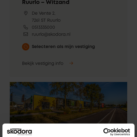
Ruurlo – Witzand
De Vente 2,
7261 ST Ruurlo
0513335000
ruurlo@skodora.nl
Selecteren als mijn vestiging
Bekijk vestiging info