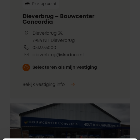
Pick-up point
Dieverbrug – Bouwcenter
Concordia
Dieverbrug 39,
7984 NH Dieverbrug
0513335000
dieverbrug@skodora.nl
Selecteren als mijn vestiging
Bekijk vestiging info