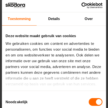
Toestemming
Details
Over
Pick-up point
Oosterwolde – Bouwcenter
Deze website maakt gebruik van cookies
Concordia
We gebruiken cookies om content en advertenties te
Venekoterweg 19,
personaliseren, om functies voor social media te bieden
8431 HG Oosterwolde
en om ons websiteverkeer te analyseren. Ook delen we
0513335000
informatie over uw gebruik van onze site met onze
oosterwolde@skodora.nl
partners voor social media, adverteren en analyse. Deze
partners kunnen deze gegevens combineren met andere
Selecteren als mijn vestiging
informatie die u aan ze heeft verstrekt of die ze hebben
verzameld op basis van uw gebruik van hun services.
Bekijk vestiging info
Toestemmingsselectie
Noodzakelijk