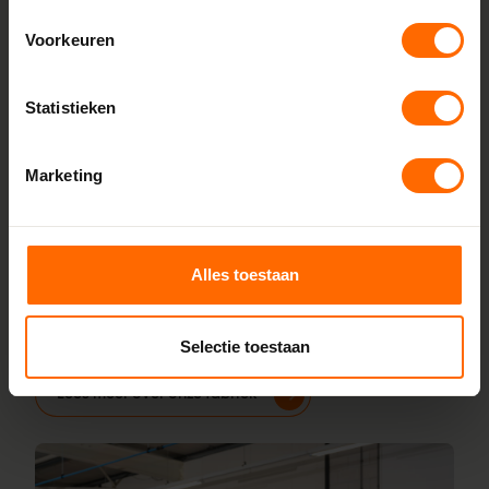
Voorkeuren
Lokaal geproduceerd in onze eigen
fabriek
Statistieken
Bij Skodora bestel je kunststof kozijnen rechtstreeks bij de
bron, zonder tussenhandelaren. Met onze fabrieken in
Heerenveen en Meppel garanderen we scherpe prijzen,
Marketing
korte productietijden en topkwaliteit. Wij maken kunststof
kozijnen bestellen simpel en snel. Configureer jouw kozijnen
online en wij leveren ze vanaf vijf werkdagen af bij een van
Alles toestaan
onze vestigingen in de buurt van Noordwolde. Heb je
vragen over inmeten of maatwerk? Ons team van
vakmensen staat altijd voor je klaar.
Selectie toestaan
Lees meer over onze fabriek