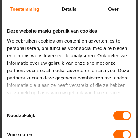
Toestemming
Details
Over
Pick-up point
Dieverbrug – Bouwcenter
Deze website maakt gebruik van cookies
Concordia
We gebruiken cookies om content en advertenties te
Dieverbrug 39,
personaliseren, om functies voor social media te bieden
7984 NH Dieverbrug
en om ons websiteverkeer te analyseren. Ook delen we
0513335000
informatie over uw gebruik van onze site met onze
dieverbrug@skodora.nl
partners voor social media, adverteren en analyse. Deze
partners kunnen deze gegevens combineren met andere
Selecteren als mijn vestiging
informatie die u aan ze heeft verstrekt of die ze hebben
verzameld op basis van uw gebruik van hun services.
Bekijk vestiging info
Toestemmingsselectie
Noodzakelijk
Voorkeuren