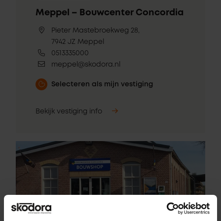
Meppel – Bouwcenter Concordia
Pieter Mastebroekweg 28,
7942 JZ Meppel
0513335000
meppel@skodora.nl
Selecteren als mijn vestiging
Bekijk vestiging info