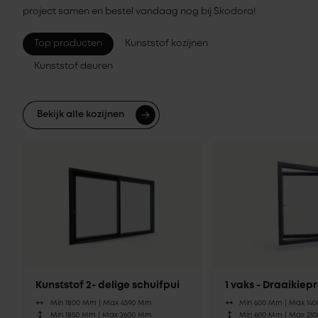
project samen en bestel vandaag nog bij Skodora!
Top producten
Kunststof kozijnen
Kunststof deuren
Bekijk alle kozijnen
Kunststof 2- delige schuifpui
1 vaks - Draaikie
Min 1800 Mm |
Max 4590 Mm
Min 600 Mm |
Max 14
Min 1850 Mm |
Max 2600 Mm
Min 600 Mm |
Max 21