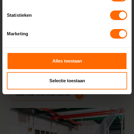
Lokaal geproduceerd in onze eigen
fabriek
Statistieken
Rechtstreeks bestellen bij de fabrikant, dat doe je bij
Skodora. Vanuit onze fabrieken in Heerenveen en Meppel
Marketing
leveren we kunststof kozijnen van hoge kwaliteit tegen een
eerlijke prijs. Dankzij korte productietijden kun je jouw
bestelling al vanaf 5 werkdagen afhalen in de buurt van
Steenwijk. Stel je kozijnen online samen en wij leveren ze
Alles toestaan
vanaf 5 werkdagen af bij een vestiging in de buurt. Ook
voor advies over maatwerk of montage helpen onze
Selectie toestaan
vakmensen je graag.
Lees meer over onze fabriek