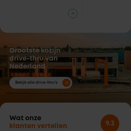
Grootste kozijn
drive-thru van
Nederland
Bekijk alle drive-thru's
Wat onze
9.3
klanten vertellen